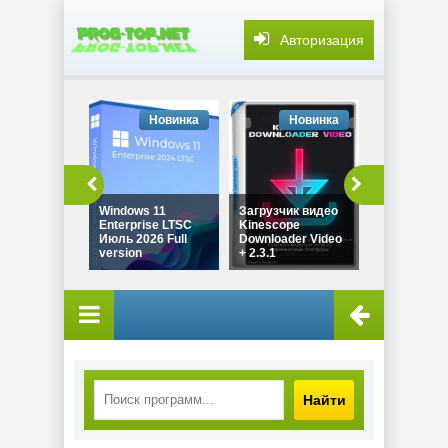
Авторизация
Новинка
Новинка
Но
Windows 11
Загрузчик видео
Звуковой 
Enterprise LTSC
Kinescope
SONY Sound
Июль 2026 Full
Downloader Video
Pro 11.0 Bui
version
+ 2.3.1
by Spirit S
Найти