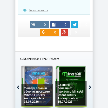
Безопасность
(cкачиваний: 118)
СБОРНИКИ ПРОГРАММ
Сборник
Универсальный
полезных
Сборник
сборник программ
программ MInstAll
программ M
MInstAll ISO By
Unpacked By
SPECIAL IS
Andreyonohov
Andreyonohov
Andreyono
15.07.2026
15.07.2026
15.07.2026