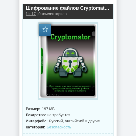
Шифрование файлов Cryptomator 1.15.2 + portable
filin17
| 0 комментариев |
Размер:
197 MB
Лекарство:
не требуется
Интерфейс:
Русский, Английский и другие
Категория:
Безопасность