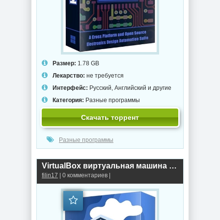
Размер:
1.78 GB
Лекарство:
не требуется
Интерфейс:
Русский, Английский и другие
Категория:
Разные программы
Скачать торрент
Разные программы
VirtualBox виртуальная машина 7.2.14 Build 174565 + Extension Pack
filin17
| 0 комментариев |