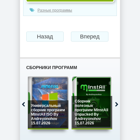
Разные программы
Назад
Вперед
СБОРНИКИ ПРОГРАММ
Сборник
Универсальный
полезных
Сборник
сборник программ
программ MInstAll
программ M
MInstAll ISO By
Unpacked By
SPECIAL IS
Andreyonohov
Andreyonohov
Andreyono
15.07.2026
15.07.2026
15.07.2026