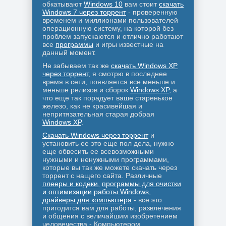
обкатывают
Windows 10
вам стоит
скачать
Windows 7 через торрент
- проверенную
временем и миллионами пользователей
операционную систему, на которой без
проблем запускаются и отлично работают
все
программы
и игры известные на
данный момент.
Не забываем так же
скачать Windows XP
через торрент
, я смотрю в последнее
время в сети, появляется все меньше и
меньше релизов и сборок
Windows XP
, а
что еще так порадует ваше старенькое
железо, как не красивейшая и
непритязательная старая добрая
Windows XP
.
Скачать Windows через торрент
и
установить ее это еще пол дела, нужно
еще обвесить ее всевозможными
нужными и ненужными программами,
которые вы так же можете скачать через
торрент с нащего сайта. Различные
плееры и кодеки
,
программы для очистки
и оптимизации работы Windows
,
драйверы для компьютера
- все это
пригодится вам для работы, развлечения
и общения с величайшим изобретением
человечества - Компьютером.