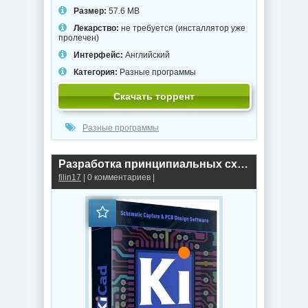
Размер:
57.6 MB
Лекарство:
не требуется (инсталлятор уже
пролечен)
Интерфейс:
Английский
Категория:
Разные программы
Скачать торрент
Разные программы
Разработка принципиальных схем KiCad 10.0.5
filin17
| 0 комментариев |