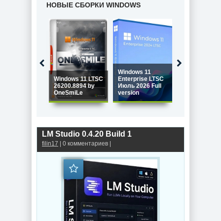
НОВЫЕ СБОРКИ WINDOWS
Windows 11
Windows 11 P
Windows 11 LTSC
Enterprise LTSC
26H1 Build
26200.8894 by
Июль 2026 Full
28000.2525 b
OneSmiLe
version
Igors_VL
LM Studio 0.4.20 Build 1
filin17
| 0 комментариев |