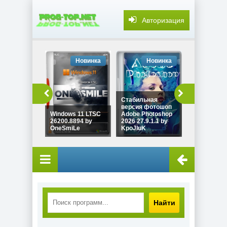
Авторизация
Новинка
Новинка
Но
Редактиро
видео
Стабильная
разрешения
версия фотошоп
выше Adob
Windows 11 LTSC
Adobe Photoshop
Premiere 2
26200.8894 by
2026 27.9.1.1 by
26.3.2.2 by
OneSmiLe
KpoJIuK
KpoJIuK
Найти