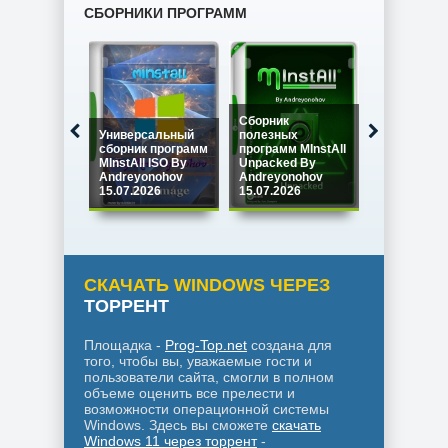
СБОРНИКИ ПРОГРАММ
Сборник
Универсальный
полезных
Сборник
сборник программ
программ MInstAll
программ M
MInstAll ISO By
Unpacked By
SPECIAL IS
Andreyonohov
Andreyonohov
Andreyono
15.07.2026
15.07.2026
15.07.2026
СКАЧАТЬ WINDOWS ЧЕРЕЗ
ТОРРЕНТ
Площадка -
Prog-Top.net
создана для
того, чтобы вы, уважаемые гости и
пользователи сайта, смогли в полном
объеме оценить все прелести и
возможности операционной системы
Windows. Здесь вы сможете
скачать
Windows 11 через торрент
-