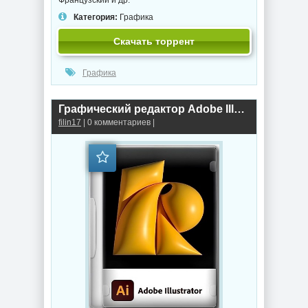
Категория:
Графика
Скачать торрент
Графика
Графический редактор Adobe Illustrator 2026 30.7.0.114 by KpoJIuK
filin17
| 0 комментариев |