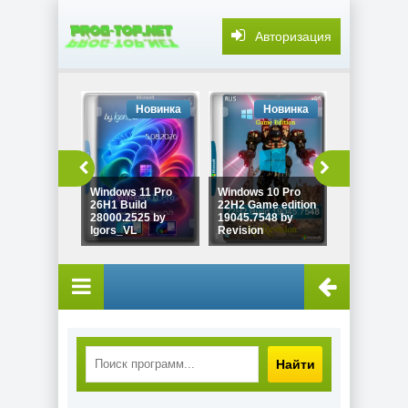
Авторизация
Новинка
Новинка
Но
Windows 11 Pro
Windows 10 Pro
Adobe DNG
26H1 Build
22H2 Game edition
Converter
28000.2525 by
19045.7548 by
18.5.0.2673
Igors_VL
Revision
7997
Найти