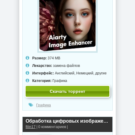
Размер:
374 MB
Лекарство:
замена файлов
Интерфейс:
Английский, Немецкий, другие
Категория:
Графика
Скачать торрент
Графика
Обработка цифровых изображений Adobe Photoshop Lightroom Classic 2026 15.5.0.8 by KpoJIuK
filin17
| 0 комментариев |