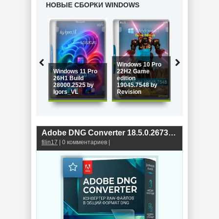
НОВЫЕ СБОРКИ WINDOWS
Windows 10 Pro
Windows 11 Pro
22H2 Game
26H1 Build
edition
Windows 11 P
28000.2525 by
19045.7548 by
26H2 Build
Igors_VL
Revision
26300.9032
Adobe DNG Converter 18.5.0.2673 by 7997
filin17
| 0 комментариев |