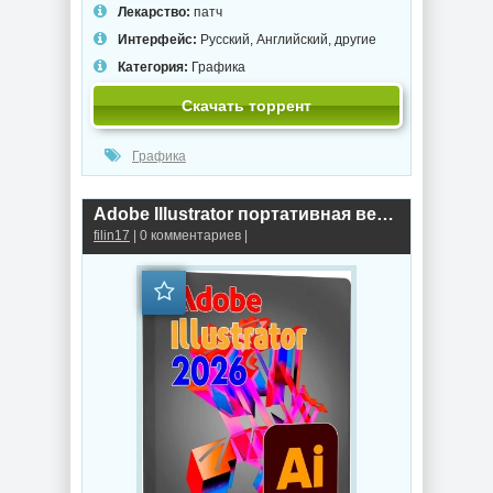
Лекарство:
патч
Интерфейс:
Русский, Английский, другие
Категория:
Графика
Скачать торрент
Графика
Adobe Illustrator портативная версия 2026 30.7.0.114 + Plugins by 7997
filin17
| 0 комментариев |