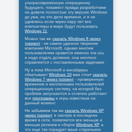
ультрасовременную операционку
будущего, покамест правда разработчики
не довели полностью эту версию Windows
до ума, но это дело времени, и я не
удивлюсь если через пару лет все
компьютеры в мире будут пользовать
Windows 11
.
Можно так же
скачать Windows 8 через
торрент
- не самое удачное творение
компании Microsoft, однако многим
пользователям нравится именно эта ось
и надо отдать должное, она неплохо
справляется с поставленными задачами.
Ну а пока Microsoft и инсайдеры
обкатывают
Windows 10
вам стоит
скачать
Windows 7 через торрент
- проверенную
временем и миллионами пользователей
операционную систему, на которой без
проблем запускаются и отлично работают
все
программы
и игры известные на
данный момент.
Не забываем так же
скачать Windows XP
через торрент
, я смотрю в последнее
время в сети, появляется все меньше и
меньше релизов и сборок
Windows XP
, а
что еще так порадует ваше старенькое