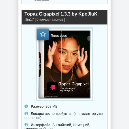
Topaz Gigapixel 1.3.3 by KpoJIuK
filin17
| 0 комментариев |
Размер:
208 MB
Лекарство:
не требуется (инсталлятор уже
пролечен)
Интерфейс:
Английский, Немецкий,
Французский и др.