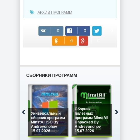
АРХИВ ПРОГРАММ
(cкачиваний: 37)
СБОРНИКИ ПРОГРАММ
Сборник
Универсальный
полезных
Сборник
сборник программ
программ MInstAll
программ M
MInstAll ISO By
Unpacked By
SPECIAL IS
Andreyonohov
Andreyonohov
Andreyono
15.07.2026
15.07.2026
15.07.2026