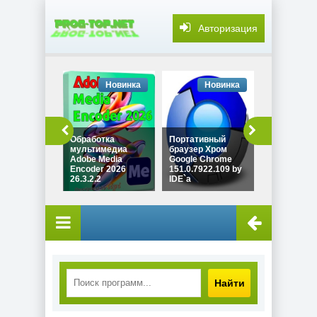
Авторизация
Новинка
Новинка
Но
Обработка
Портативный
мультимедиа
браузер Хром
Нелинейны
Adobe Media
Google Chrome
видеомонт
Encoder 2026
151.0.7922.109 by
Adobe Prem
26.3.2.2
IDE`a
Pro 2026 26
Найти