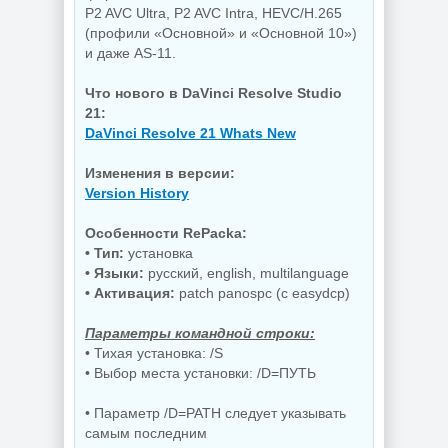
P2 AVC Ultra, P2 AVC Intra, HEVC/H.265
(профили «Основной» и «Основной 10»)
и даже AS-11.
Что нового в DaVinci Resolve Studio
21:
DaVinci Resolve 21 Whats New
Изменения в версии:
Version History
Особенности RePacka:
• Тип:
установка
• Языки:
русский, english, multilanguage
• Активация:
patch panospc (с easydcp)
Параметры командной строки:
• Тихая установка: /S
• Выбор места установки: /D=ПУТЬ
• Параметр /D=PATH следует указывать
самым последним