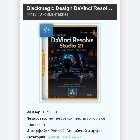
Blackmagic Design DaVinci Resolve Studio 21.0 Build 47 by KpoJIuK
filin17
| 0 комментариев |
Размер:
6.75 GB
Лекарство:
не требуется (инсталлятор уже
пролечен)
Интерфейс:
Русский, Английский и другие
Категория:
АРХИВ ПРОГРАММ