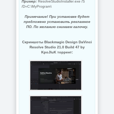
Пример:
ResolveStudioInstaller.exe /S
/D=C:\MyProgram\
Примечание! При установке будет
предложено установить рекламное
ПО. По желанию снимаем галочку.
Скриншоты Blackmagic Design DaVinci
Resolve Studio 21.0 Build 47 by
KpoJIuK торрент: