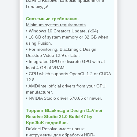
DaVinci Resolve, которые применяют в
Голливуде!
Системные требования:
Minimum system requirements
• Windows 10 Creators Update. (x64)
• 16 GB of system memory or 32 GB when
using Fusion.
• For monitoring, Blackmagic Design
Desktop Video 12.9 or later.
• Integrated GPU or discrete GPU with at
least 4 GB of VRAM.
• GPU which supports OpenCL 1.2 or CUDA
12.8.
• AMD/Intel official drivers from your GPU
manufacturer.
• NVIDIA Studio driver 570.65 or newer.
Торрент Blackmagic Design DaVinci
Resolve Studio 21.0 Build 47 by
KpoJIuK подробно:
DaVinci Resolve имеет новые
инструменты для обработки HDR-