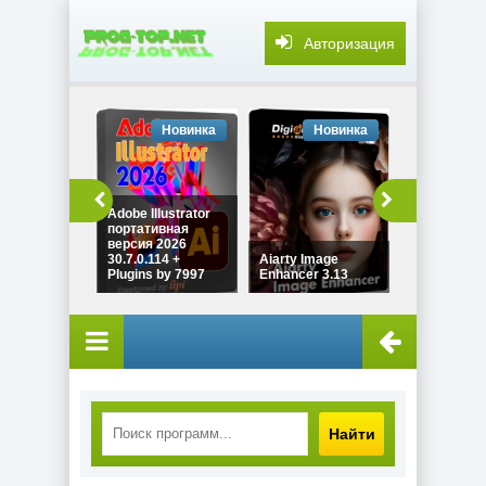
Авторизация
Новинка
Новинка
Но
Adobe Illustrator
портативная
Безопасно
версия 2026
личных да
30.7.0.114 +
Aiarty Image
PrivaZer Pr
Plugins by 7997
Enhancer 3.13
4.0.125 by 
Найти