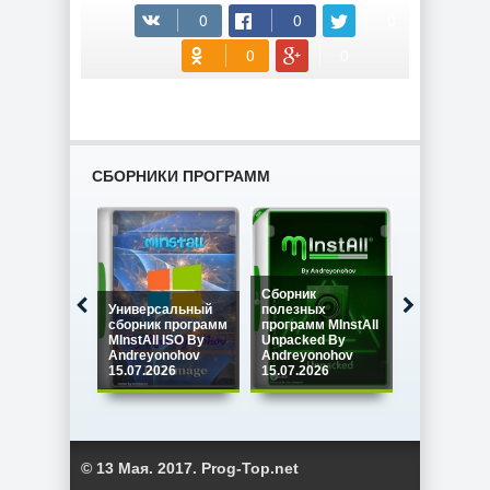
СБОРНИКИ ПРОГРАММ
Сборник
Универсальный
полезных
Сборник
сборник программ
программ MInstAll
программ M
MInstAll ISO By
Unpacked By
SPECIAL IS
Andreyonohov
Andreyonohov
Andreyono
15.07.2026
15.07.2026
15.07.2026
© 13 Мая. 2017. Prog-Top.net