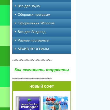
Все для звука
Сборники программ
Оформление Windows
Все для Андроид
Разные программы
АРХИВ ПРОГРАММ
********************************
Как скачивать торренты
********************************
НОВЫЙ СОФТ