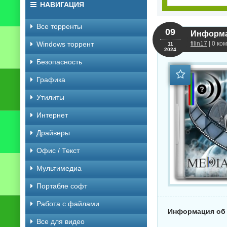
НАВИГАЦИЯ
Все торренты
09
Информац
Windows торрент
filin17
| 0 ко
11
2024
Безопасность
Графика
Утилиты
Интернет
Драйверы
Офис / Текст
Мультимедиа
Портабле софт
Работа с файлами
Информация об а
Все для видео