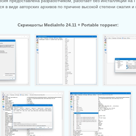
рсия предоставлена разработчиком, работает без инсталляции на 
ся в виде авторских архивов по причине высокой степени сжатия 
Скриншоты MediaInfo 24.11 + Portable торрент: