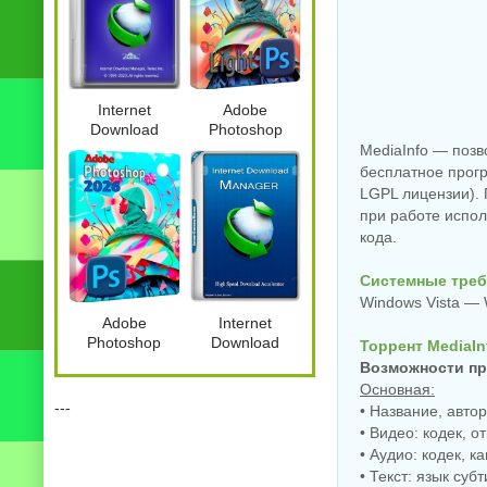
Internet
Adobe
Download
Photoshop
Manager 6.43
2026 27.9.1.1
MediaInfo — поз
Build 8 by
Light by 7997
бесплатное прогр
elchupacabra
LGPL лицензии).
при работе испо
кода.
Системные треб
Windows Vista — 
Adobe
Internet
Photoshop
Download
Торрент MediaInf
2026 27.9.1.1
Manager 6.43
Возможности п
Full by 7997
Build 8 by
Основная:
KpoJIuK
---
• Название, авто
• Видео: кодек, о
• Аудио: кодек, ка
• Текст: язык суб