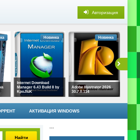
Авторизация
ка
Новинка
Новинка
Удален
Internet Download
програ
на
Manager 6.43 Build 8 by
Adobe Illustrator 2026
Uninstal
KpoJIuK
30.7.0.114
elchup
ОРРЕНТ
АКТИВАЦИЯ WINDOWS
---
Найти