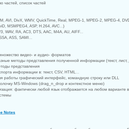
во частей, список частей
M, AVI, DivX, WMV, QuickTime, Real, MPEG-1, MPEG-2, MPEG-4, DVD
XviD, MSMPEG4, ASP, H.264, AVC...)
, WAV, RA, AC3, DTS, AAC, M4A, AU, AIFF...
SSA, ASS, SAMI...
множество видео- и аудио- форматов
азные методы представления полученной информации (текст, лист, 
етоды представления
спорта информации в: текст, CSV, HTML...
ля работы графический интерфейс, командную строку или DLL
болочку MS-Windows (drag_n_drop и контекстное меню)
изация: фактически любой язык отображается на любом варианте 
стемы
se Notes