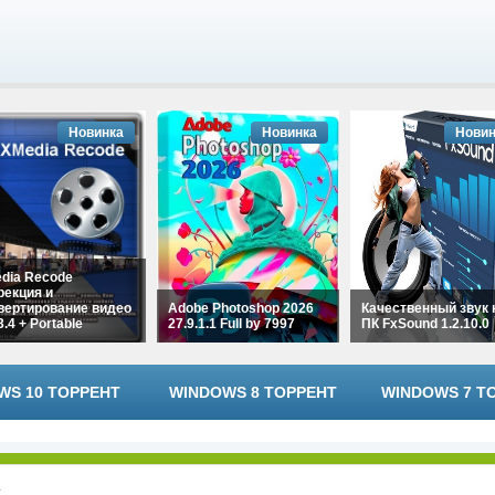
Новинка
Новинка
Новин
dia Recode
рекция и
вертирование видео
Adobe Photoshop 2026
Качественный звук 
3.4 + Portable
27.9.1.1 Full by 7997
ПК FxSound 1.2.10.0
WS 10 ТОРРЕНТ
WINDOWS 8 ТОРРЕНТ
WINDOWS 7 Т