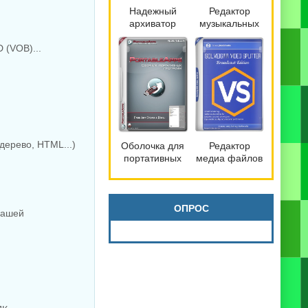
Надежный
Редактор
архиватор
музыкальных
файлов
файлов
 (VOB)...
Bandizip 7.42
mp3DirectCut
Pro by
2.40
Dodakaedr
дерево, HTML...)
Оболочка для
Редактор
портативных
медиа файлов
программ
SolveigMM
PortableApps.com
Video Splitter
Platform 30.3
9.0.2603.20
Broadcast
ОПРОС
вашей
Edition