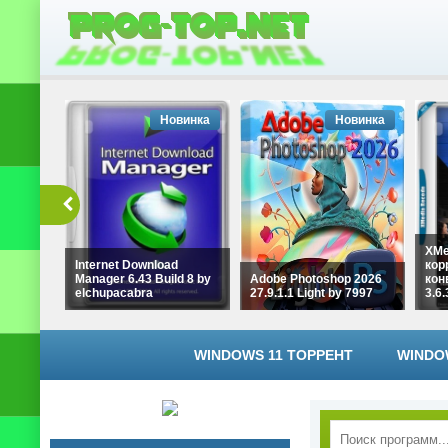
Новинка
Новинка
XMe
Internet Download
кор
Manager 6.43 Build 8 by
Adobe Photoshop 2026
кон
elchupacabra
27.9.1.1 Light by 7997
3.6.
WINDOWS 11 ТОРРЕНТ
WINDO