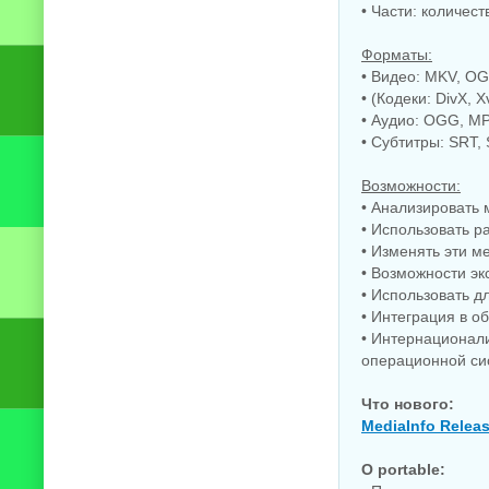
• Части: количест
Форматы:
• Видео: MKV, OG
• (Кодеки: DivX, 
• Аудио: OGG, MP3
• Субтитры: SRT, 
Возможности:
• Анализировать 
• Использовать р
• Изменять эти м
• Возможности эк
• Использовать д
• Интеграция в о
• Интернационал
операционной си
Что нового:
MediaInfo Relea
O portable: