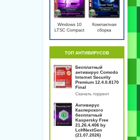
Windows 10
Компактная
LTSC Compact
сборка
[17763.379]
Windows 10
1809 Compact
4in2
[17763.379]
ТОП АНТИВИРУСОВ
Бесплатный
антивирус Comodo
Internet Security
Premium 12.4.0.8170
Final
Скачать торрент
Антивирус
Касперского
бесплатный
Kaspersky Free
21.26.4.406 by
LcHNextGen
(21.07.2026)