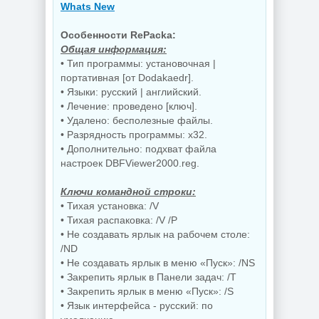
Whats New
Особенности RePacka:
Общая информация:
• Тип программы: установочная |
портативная [от Dodakaedr].
• Языки: русский | английский.
• Лечение: проведено [ключ].
• Удалено: бесполезные файлы.
• Разрядность программы: x32.
• Дополнительно: подхват файла
настроек DBFViewer2000.reg.
Ключи командной строки:
• Тихая установка: /V
• Тихая распаковка: /V /P
• Не создавать ярлык на рабочем столе:
/ND
• Не создавать ярлык в меню «Пуск»: /NS
• Закрепить ярлык в Панели задач: /T
• Закрепить ярлык в меню «Пуск»: /S
• Язык интерфейса - русский: по