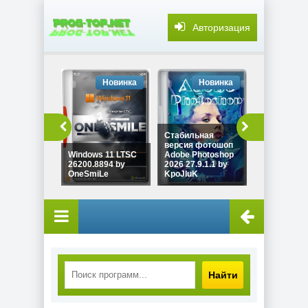
Авторизация
Новинка
Новинка
Но
Редактиро
видео
Стабильная
разрешения
версия фотошоп
выше Adob
Windows 11 LTSC
Adobe Photoshop
Premiere 2
26200.8894 by
2026 27.9.1.1 by
26.3.2.2 by
OneSmiLe
KpoJIuK
KpoJIuK
Найти