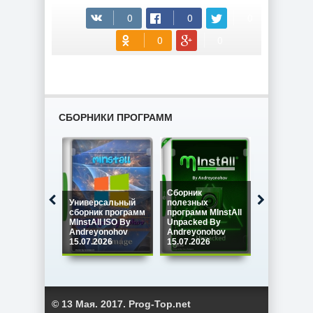
СБОРНИКИ ПРОГРАММ
Сборник
Универсальный
полезных
Сборник
сборник программ
программ MInstAll
программ M
MInstAll ISO By
Unpacked By
SPECIAL IS
Andreyonohov
Andreyonohov
Andreyono
15.07.2026
15.07.2026
15.07.2026
© 13 Мая. 2017. Prog-Top.net