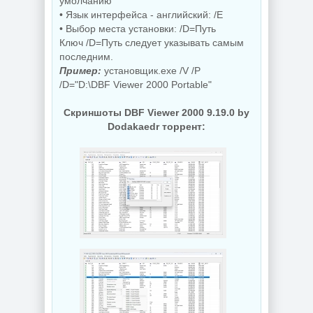
умолчанию
• Язык интерфейса - английский: /E
• Выбор места установки: /D=Путь
Ключ /D=Путь следует указывать самым
последним.
Пример:
установщик.exe /V /P
/D="D:\DBF Viewer 2000 Portable"
Скриншоты DBF Viewer 2000 9.19.0 by
Dodakaedr торрент: