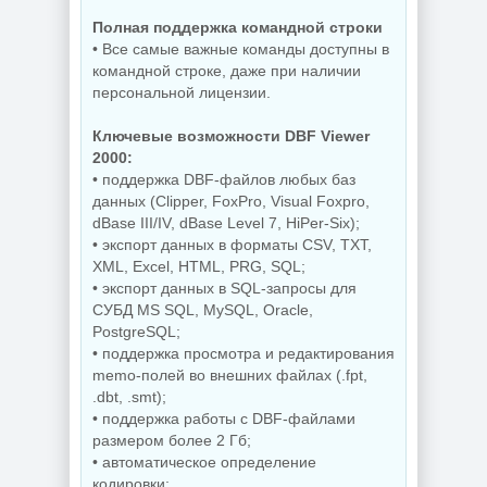
Полная поддержка командной строки
• Все самые важные команды доступны в
командной строке, даже при наличии
персональной лицензии.
Ключевые возможности DBF Viewer
2000:
• поддержка DBF-файлов любых баз
данных (Clipper, FoxPro, Visual Foxpro,
dBase III/IV, dBase Level 7, HiPer-Six);
• экспорт данных в форматы CSV, TXT,
XML, Excel, HTML, PRG, SQL;
• экспорт данных в SQL-запросы для
СУБД MS SQL, MySQL, Oracle,
PostgreSQL;
• поддержка просмотра и редактирования
memo-полей во внешних файлах (.fpt,
.dbt, .smt);
• поддержка работы с DBF-файлами
размером более 2 Гб;
• автоматическое определение
кодировки;