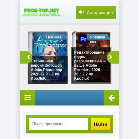
Авторизация
Новинка
Новинка
Но
Редактирование
видео
Стабильная
разрешения 4K и
версия фотошоп
выше Adobe
Adobe Photoshop
Premiere 2026
AutoSettin
2026 27.9.1.1 by
26.3.2.2 by
0.6.7 (26.07
KpoJIuK
KpoJIuK
by westlife
Найти