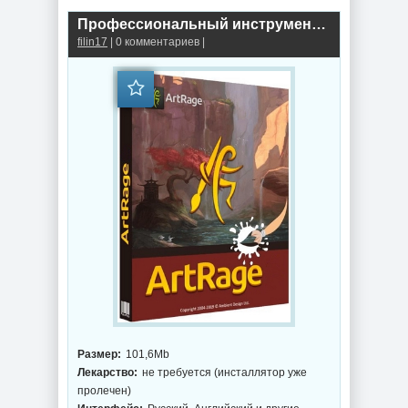
Профессиональный инструмент для художника ArtRage 7.1.8 by elchupacabra
filin17
| 0 комментариев |
Размер:
101,6Mb
Лекарство:
не требуется (инсталлятор уже
пролечен)