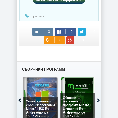
Графика
(cкачиваний: 59)
СБОРНИКИ ПРОГРАММ
Сборник
Универсальный
полезных
Сборник
сборник программ
программ MInstAll
программ M
MInstAll ISO By
Unpacked By
SPECIAL IS
Andreyonohov
Andreyonohov
Andreyono
15.07.2026
15.07.2026
15.07.2026