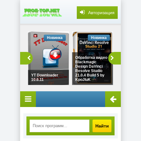
Авторизация
Новинка
Новинка
Но
Обработка видео
Blackmagic
Design DaVinci
Объединен
Resolve Studio
видео Fast 
YT Downloader
21.0.4 Build 5 by
Cutter Joine
10.6.11
KpoJIuK
by 7997
Найти