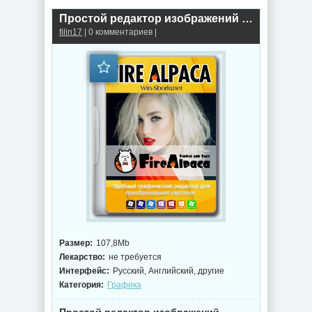
Простой редактор изображений FireAlpaca 2.13.14 by elchupacabra
filin17
| 0 комментариев |
Размер:
107,8Mb
Лекарство:
не требуется
Интерфейс:
Русский, Английский, другие
Категория:
Графика