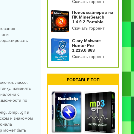
Скачать торрент
Поиск майнеров на
ПК MinerSearch
1.4.9.2 Portable
Скачать торрент
азования
х или
редактировать
Glary Malware
Hunter Pro
1.219.0.863
Скачать торрент
PORTABLE ТОП
алочки, лассо.
тинку, изменять
аналогии с
озможности по
g, .bmp, .gif и
ском и знакомом
ионала
ор может быть