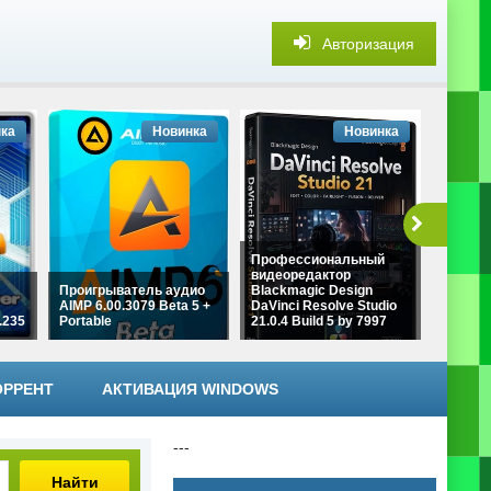
Авторизация
ка
Новинка
Новинка
Профессиональный
видеоредактор
Проигрыватель аудио
Blackmagic Design
Измене
AIMP 6.00.3079 Beta 5 +
DaVinci Resolve Studio
картино
.235
Portable
21.0.4 Build 5 by 7997
Resizer
ОРРЕНТ
АКТИВАЦИЯ WINDOWS
---
Найти