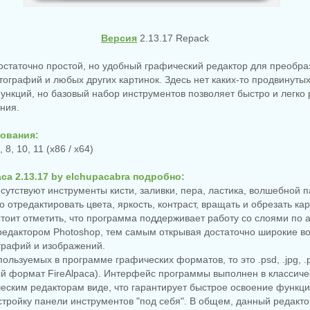
Версия
2.13.17 Repack
 достаточно простой, но удобный графический редактор для преобр
ографий и любых других картинок. Здесь нет каких-то продвинуты
нкций, но базовый набор инструментов позволяет быстро и легко 
ния.
ования:
 8, 10, 11 (x86 / x64)
aca 2.13.17 by elchupacabra подробно:
исутствуют инструменты кисти, заливки, пера, ластика, волшебной п
о отредактировать цвета, яркость, контраст, вращать и обрезать кар
 Стоит отметить, что программа поддерживает работу со слоями по 
едактором Photoshop, тем самым открывая достаточно широкие в
рафий и изображений.
пользуемых в программе графических форматов, то это .psd, .jpg, .pn
ый формат FireAlpaca). Интерфейс программы выполнен в классиче
еским редакторам виде, что гарантирует быстрое освоение функц
тройку панели инструментов "под себя". В общем, данный редакт