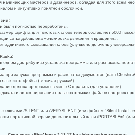
я начинающих мастеров и дизайнеров, обладая для этого всем н
налом и интуитивно понятной оболочкой.
рсии:
ей были полностью переработаны.
азмер шрифта для текстовых слоев теперь составляет 5000 пиксе
ции сетки добавлена ​​«блокировка движения и вращения».
ет аддитивного смешивания слоев (улучшено до очень универсаль
Packa:
 одном дистрибутиве установка программы или распаковка портати
сии
ма при запуске программы и распечатке документов (патч Cheshire
 язык интерфейса (включая русский)
дание ярлыка программы в меню Отправить (для установки)
одхвата и автокопирования пользовательских файлов настроек прог
а с ключами /SILENT или /VERYSILENT (или файлом "Silent Install.c
ановки портативной версии дополнительный ключ /PORTABLE=1 (ил
Скриншоты FireAlpaca 2.13.17 by elchupacabra торрент: