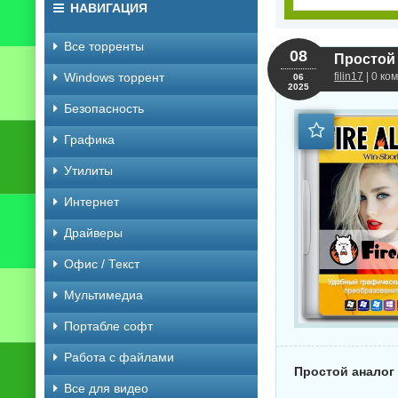
НАВИГАЦИЯ
Все торренты
08
Простой 
Windows торрент
filin17
| 0 ко
06
2025
Безопасность
Графика
Утилиты
Интернет
Драйверы
Офис / Текст
Мультимедиа
Портабле софт
Работа с файлами
Простой аналог 
Все для видео