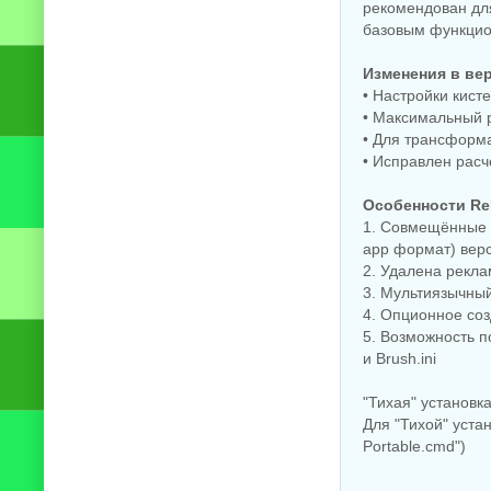
рекомендован дл
базовым функцио
Изменения в ве
• Настройки кист
• Максимальный р
• Для трансформа
• Исправлен расч
Особенности Re
1. Совмещённые в
app формат) вер
2. Удалена рекла
3. Мультиязычный
4. Опционное соз
5. Возможность п
и Brush.ini
"Тихая" установк
Для "Тихой" уст
Portable.cmd")