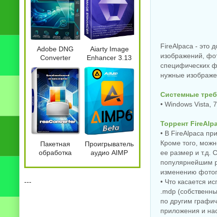
FireAlpaca - это
Adobe DNG
Aiarty Image
изображений, фот
Converter
Enhancer 3.13
специфических фу
18.5.0.2673 by
by 7997
7997
нужные изображе
Системные треб
• Windows Vista, 7,
Торрент FireAlp
• В FireAlpaca пр
Кроме того, можн
Пакетная
Проигрыватель
обработка
аудио AIMP
ее размер и т.д.
изображений
6.00.3079 Beta
популярнейшим р
reaConverter
5 + Portable
изменению фотог
Pro 8.0.235
---
• Что касается ис
.mdp (собственн
по другим графич
приложения и нас