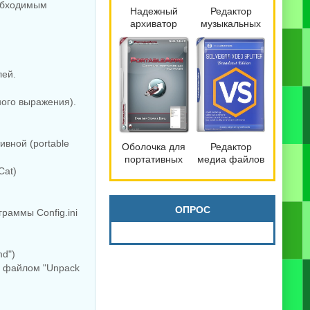
еобходимым
Надежный
Редактор
архиватор
музыкальных
файлов
файлов
Bandizip 7.42
mp3DirectCut
Pro by
2.40
Dodakaedr
лей.
ного выражения).
вной (portable
Оболочка для
Редактор
портативных
медиа файлов
Cat)
программ
SolveigMM
PortableApps.com
Video Splitter
Platform 30.3
9.0.2603.20
Broadcast
ОПРОС
раммы Config.ini
Edition
md")
и файлом "Unpack