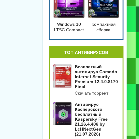
Windows 10
Компактная
LTSC Compact
сборка
[17763.379]
Windows 10
1809 Compact
4in2
[17763.379]
ТОП АНТИВИРУСОВ
Бесплатный
антивирус Comodo
Internet Security
Premium 12.4.0.8170
Final
Скачать торрент
Антивирус
Касперского
бесплатный
Kaspersky Free
21.26.4.406 by
LcHNextGen
(21.07.2026)