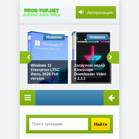
Авторизация
Новинка
Новинка
Но
Windows 11
Загрузчик видео
Звуковой 
Enterprise LTSC
Kinescope
SONY Sound
Июль 2026 Full
Downloader Video
Pro 11.0 Bui
version
+ 2.3.1
by Spirit S
Найти