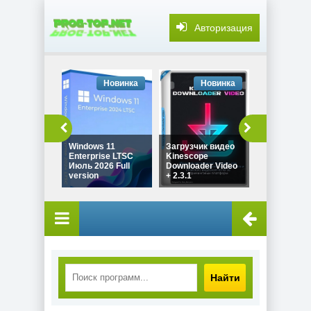
Авторизация
Новинка
Новинка
Но
Windows 11
Загрузчик видео
Звуковой 
Enterprise LTSC
Kinescope
SONY Sound
Июль 2026 Full
Downloader Video
Pro 11.0 Bui
version
+ 2.3.1
by Spirit S
Найти