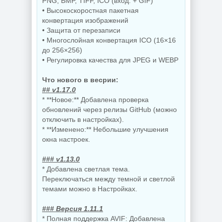
PNG, BMP, TIFF, ICO (вход: + GIF)
• Высокоскоростная пакетная
конвертация изображений
• Защита от перезаписи
• Многослойная конвертация ICO (16×16
до 256×256)
• Регулировка качества для JPEG и WEBP
Что нового в весрии:
## v1.17.0
* **Новое:** Добавлена проверка
обновлений через релизы GitHub (можно
отключить в настройках).
* **Изменено:** Небольшие улучшения
окна настроек.
### v1.13.0
* Добавлена светлая тема.
Переключаться между темной и светлой
темами можно в Настройках.
### Версия 1.11.1
* Полная поддержка AVIF: Добавлена