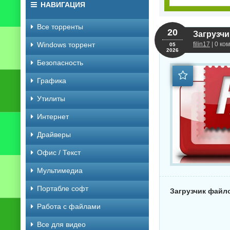
НАВИГАЦИЯ
Все торренты
20
Загрузчик
Windows торрент
filin17
| 0 ко
05
2026
Безопасность
Графика
Утилиты
Интернет
Драйверы
Офис / Текст
Мультимедиа
Портабле софт
Загрузчик файлов
Работа с файлами
Все для видео