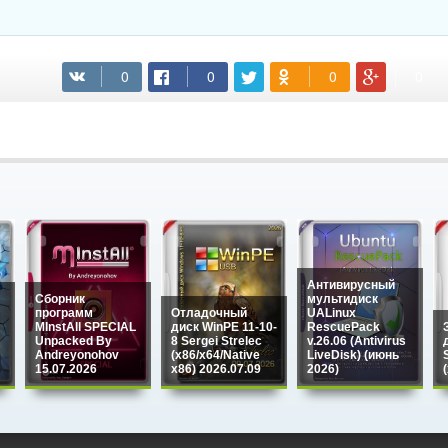
(cкачиваний: 21)
Антивирусный
Сборник
мультидиск
программ
Отладочный
UALinux
MInstAll SPECIAL
диск WinPE 11-10-
RescuePack
Unpacked By
8 Sergei Strelec
v.26.06 (Antivirus
Andreyonohov
(x86/x64/Native
LiveDisk) (июнь
15.07.2026
x86) 2026.07.09
2026)