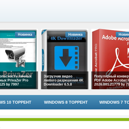
Новинка
Новинка
Новин
опасность личных
Загрузчик видео
Популярный конвер
ных PrivaZer Pro
любого разрешения 4K
PDF Adobe Acrobat 
.125 by 7997
Downloader 6.5.8
2026.001.21779 by 7
WS 10 ТОРРЕНТ
WINDOWS 8 ТОРРЕНТ
WINDOWS 7 Т