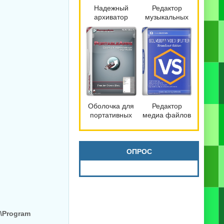
Надежный
Редактор
архиватор
музыкальных
файлов
файлов
Bandizip 7.42
mp3DirectCut
Pro by
2.40
Dodakaedr
Оболочка для
Редактор
портативных
медиа файлов
программ
SolveigMM
PortableApps.com
Video Splitter
Platform 30.3
9.0.2603.20
Broadcast
ОПРОС
Edition
:\Program