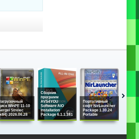
Сборник
программ
Загрузочный
AVS4YOU
Портативный
диск WinPE 11-10
Software AIO
софт NirLauncher
Sergei Strelec
Installation
Package 1.30.24
NHV Bo
(x64) 2026.06.28
Package 6.1.1.181
Portable
v2100 