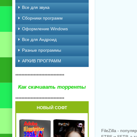
Все для звука
Сборники программ
Оформление Windows
Все для Андроид
Разные программы
АРХИВ ПРОГРАММ
********************************
Как скачивать торренты
********************************
НОВЫЙ СОФТ
FileZilla - попу
FTPS и SFTP, а 