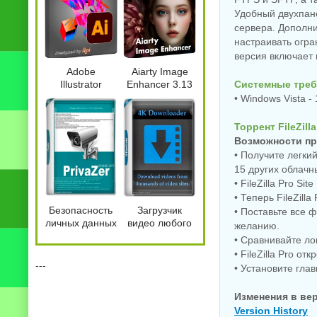
Удобный двухпане
сервера. Дополни
настраивать огра
версия включает
Adobe
Aiarty Image
Illustrator
Enhancer 3.13
Системные треб
портативная
• Windows Vista - 
версия 2026
30.7.0.114 +
Торрент FileZill
Plugins by 7997
Возможности п
• Получите легки
15 других облачн
• FileZilla Pro S
• Теперь FileZil
Безопасность
Загрузчик
• Поставьте все 
личных данных
видео любого
желанию.
PrivaZer Pro
разрешения 4K
• Сравнивайте ло
4.0.125 by
Downloader
• FileZilla Pro 
7997
6.5.8
---
• Установите гла
Изменения в ве
Version History