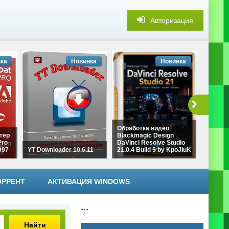
Авторизация
ка
Новинка
Новинка
Обработка видео
тер
Blackmagic Design
Объеди
Pro
DaVinci Resolve Studio
Fast Vi
997
YT Downloader 10.6.11
21.0.4 Build 5 by KpoJIuK
7.1.7 b
ОРРЕНТ
АКТИВАЦИЯ WINDOWS
---
Найти