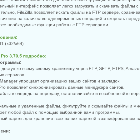
льный интерфейс позволяет легко загружать и скачивать файлы с
тельно, FileZilla позволяет искать файлы на FTP сервере, сравнива
ничение на количество одновременных операций и скорость перед
 все необходимые функции работы с FTP серверами.
ования:
11 (x32/x64)
a Pro 3.70.5 подробно:
рограммы:
й доступ ко всему своему хранилищу через FTP, SFTP, FTPS, Amaz
ых сервисов.
ite Manager упрощает организацию ваших сайтов и закладок.
la Pro позволяет синхронизировать данные менеджера сайтов.
файлы в очередь на передачу, останавливайте и возобновляйте пер
кальные и удаленные файлы, фильтруйте и скрывайте файлы и мно
откроет любой файл с помощью выбранной вами программы.
вный пароль для хранения всех ваших паролей в зашифрованном в
рсии: