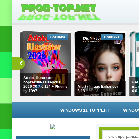
Новинка
Новинка
Adobe Illustrator
портативная версия
Без
2026 30.7.0.114 + Plugins
Aiarty Image Enhancer
дан
by 7997
3.13
4.0
WINDOWS 11 ТОРРЕНТ
WINDO