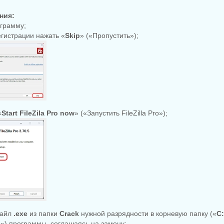
ния:
ограмму;
егистрации нажать «
Skip
» («Пропустить»);
«
Start FileZila Pro now
» («Запустить FileZilla Pro»);
файл
.exe
из папки
Crack
нужной разрядности в корневую папку («
C
o
») программы, соглашаясь на замену;