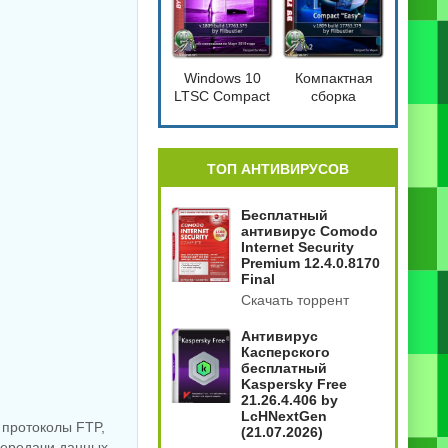
Windows 10
Компактная
LTSC Compact
сборка
[17763.379]
Windows 10
1809 Compact
4in2
[17763.379]
ТОП АНТИВИРУСОВ
Бесплатный
антивирус Comodo
Internet Security
Premium 12.4.0.8170
Final
Скачать торрент
Антивирус
Касперского
бесплатный
Kaspersky Free
21.26.4.406 by
LcHNextGen
 протоколы FTP,
(21.07.2026)
передачи данных.