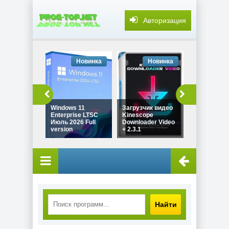
Авторизация
Новинка
Новинка
Но
Windows 11
Загрузчик видео
Звуковой 
Enterprise LTSC
Kinescope
SONY Sound
Июль 2026 Full
Downloader Video
Pro 11.0 Bui
version
+ 2.3.1
by Spirit S
Найти