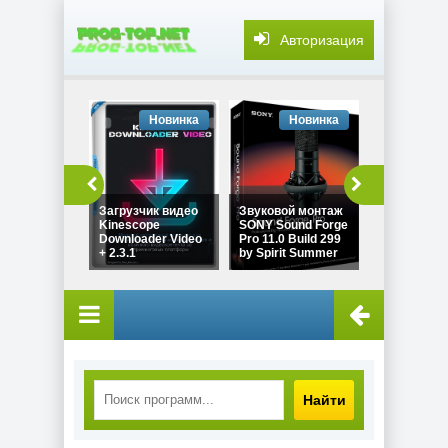
Авторизация
Новинка
Новинка
Но
Изменение
Загрузчик видео
Звуковой монтаж
размера ка
Kinescope
SONY Sound Forge
Light Image
Downloader Video
Pro 11.0 Build 299
Resizer Pro
+ 2.3.1
by Spirit Summer
7.6.5.176 b
Найти