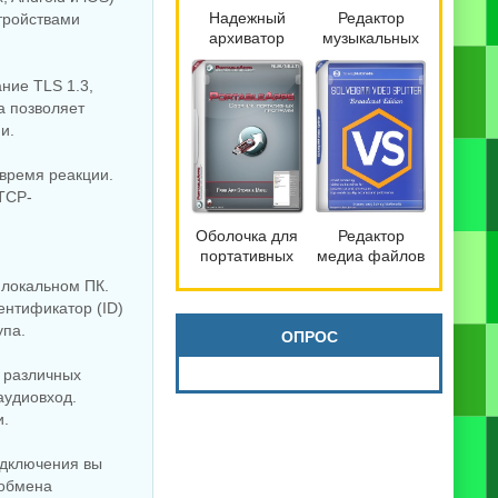
Надежный
Редактор
тройствами
архиватор
музыкальных
файлов
файлов
Bandizip 7.42
mp3DirectCut
ние TLS 1.3,
Pro by
2.40
а позволяет
Dodakaedr
и.
 время реакции.
TCP-
Оболочка для
Редактор
портативных
медиа файлов
программ
SolveigMM
а локальном ПК.
PortableApps.com
Video Splitter
ентификатор (ID)
Platform 30.3
9.0.2603.20
упа.
Broadcast
ОПРОС
Edition
 различных
аудиовход.
и.
одключения вы
 обмена