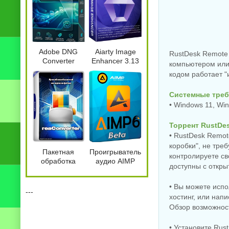
Adobe DNG
Aiarty Image
RustDesk Remote
Converter
Enhancer 3.13
компьютером или
18.5.0.2673 by
by 7997
кодом работает "и
7997
Системные треб
• Windows 11, Win
Торрент RustDes
• RustDesk Remot
коробки", не тре
Пакетная
Проигрыватель
контролируете св
обработка
аудио AIMP
доступны с откр
изображений
6.00.3079 Beta
reaConverter
5 + Portable
• Вы можете испо
Pro 8.0.235
---
хостинг, или нап
Обзор возможнос
• Установите Rus