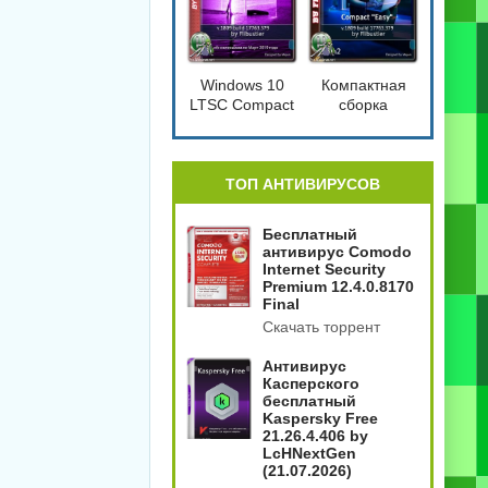
Windows 10
Компактная
LTSC Compact
сборка
[17763.379]
Windows 10
1809 Compact
4in2
[17763.379]
ТОП АНТИВИРУСОВ
Бесплатный
антивирус Comodo
Internet Security
Premium 12.4.0.8170
Final
Скачать торрент
Антивирус
Касперского
бесплатный
Kaspersky Free
21.26.4.406 by
LcHNextGen
(21.07.2026)