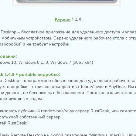
Версия
1.4.9
 Desktop – бесплатное приложение для удаленного доступа и упра
 мобильным устройством. Сервис удаленного рабочего стола с от
з коробки" и не требует настройки.
ования:
dows 10, Windows 8.1, 8, Windows 7 (x86 / x64)
k 1.4.9 + portable подробно:
e Desktop – программное обеспечение для удаленного рабочего сто
бует настройки – отличная альтернатива TeamViewer и AnyDesk. Вы
ои данные, не беспокоясь о безопасности. Протокол и клиентская 
ытым исходным кодом.
льзовать публичный rendezvous/relay сервер RustDesk, или самост
исать свой собственный сервер.
тей RustDesk:
tDesk Remote Desktop на любой платформе (Windows, macOS, Linux,