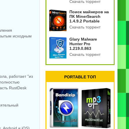
Скачать торрент
Поиск майнеров на
ПК MinerSearch
1.4.9.2 Portable
Скачать торрент
вления
крытым исходным
Glary Malware
Hunter Pro
1.219.0.863
Скачать торрент
ла, работает "из
PORTABLE ТОП
 полностью
часть RustDesk
оятельный
 Android и iOS)