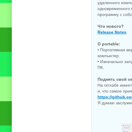
удаленного комп
одновременного 
программу с собс
Что нового?
Release Notes
О portable:
• Портативная ве
компьютер.
• Изначально зап
ПК.
Поднять свой с
На гитхабе имеет
и, что самое при
https://github.co
Я думаю заслужив