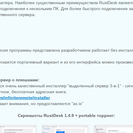
ьютера. Наиболее существенным преимуществом RustDesk являет
подключения к нескольким ПК. Для более быстрого подключения за
твенного сервера.
рсия программы представлена разработчиком работает без инстал
ускается портативный вариант и из его интерфейса можно произвес
ервер с плюшками:
ся очень качественный инсталлер "выделенный сервер 3-в-1" - сиг
ятное, бесплатная адресная книга.
m/infiniteremote/installer
ает внимания, но предоставляется "as is"
Скриншоты RustDesk 1.4.9 + portable торрент: