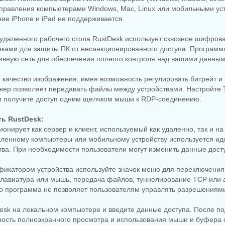
управления компьютерами Windows, Mac, Linux или мобильными ус
ние iPhone и iPad не поддерживается.
удаленного рабочего стола RustDesk использует сквозное шифрова
ками для защиты ПК от несанкционированного доступа. Программ
тивную сеть для обеспечения полного контроля над вашими данным
 качество изображения, имея возможность регулировать битрейт и
ер позволяет передавать файлы между устройствами. Настройте 
и получите доступ одним щелчком мыши к RDP-соединению.
ть RustDesk:
ионирует как сервер и клиент, используемый как удаленно, так и н
аленному компьютеры или мобильному устройству используется ид
тва. При необходимости пользователи могут изменить данные дост
ификатором устройства используйте значок меню для переключения
 клавиатура или мышь, передача файлов, туннелирование TCP или 
то программа не позволяет пользователям управлять разрешениям
desk на локальном компьютере и введите данные доступа. После п
ность полноэкранного просмотра и использования мыши и буфера