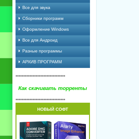
Все для звука
Сборники программ
Оформление Windows
Все для Андроид
Разные программы
АРХИВ ПРОГРАММ
********************************
Как скачивать торренты
********************************
НОВЫЙ СОФТ