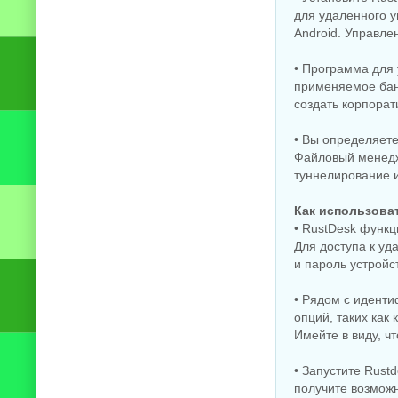
для удаленного 
Android. Управле
• Программа для 
применяемое бан
создать корпора
• Вы определяете
Файловый менедж
туннелирование 
Как использова
• RustDesk функц
Для доступа к уд
и пароль устройс
• Рядом с идент
опций, таких как
Имейте в виду, ч
• Запустите Rust
получите возмож