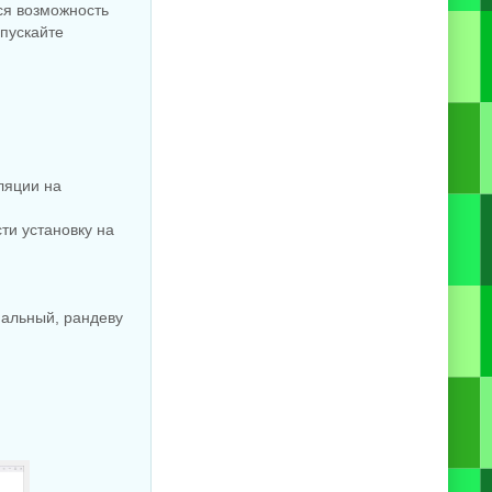
ся возможность
пускайте
ляции на
ти установку на
нальный, рандеву