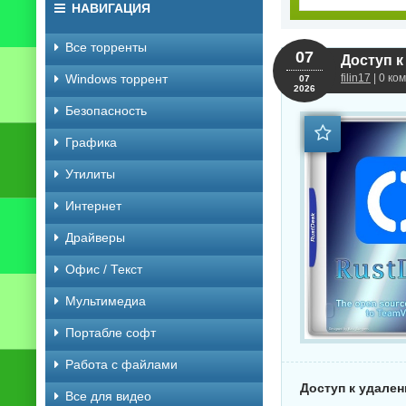
НАВИГАЦИЯ
Все торренты
07
Доступ к
Windows торрент
filin17
| 0 ко
07
2026
Безопасность
Графика
Утилиты
Интернет
Драйверы
Офис / Текст
Мультимедиа
Портабле софт
Работа с файлами
Доступ к удален
Все для видео