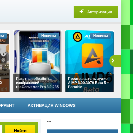
Авторизация
ка
Новинка
Новинка
Профе
видеор
l
Пакетная обработка
Проигрыватель аудио
Blackm
EX
изображений
AIMP 6.00.3079 Beta 5 +
DaVinci
reaConverter Pro 8.0.235
Portable
21.0.4 
ОРРЕНТ
АКТИВАЦИЯ WINDOWS
---
Найти