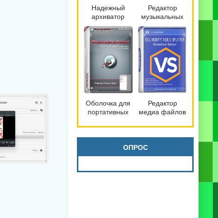
Надежный
Редактор
архиватор
музыкальных
файлов
файлов
Bandizip 7.42
mp3DirectCut
Pro by
2.40
Dodakaedr
Оболочка для
Редактор
портативных
медиа файлов
программ
SolveigMM
PortableApps.com
Video Splitter
Platform 30.3
9.0.2603.20
Broadcast
ОПРОС
Edition