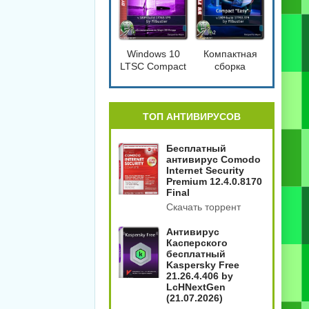
Windows 10
Компактная
LTSC Compact
сборка
[17763.379]
Windows 10
1809 Compact
4in2
[17763.379]
ТОП АНТИВИРУСОВ
Бесплатный
антивирус Comodo
Internet Security
Premium 12.4.0.8170
Final
Скачать торрент
Антивирус
Касперского
бесплатный
Kaspersky Free
21.26.4.406 by
LcHNextGen
(21.07.2026)