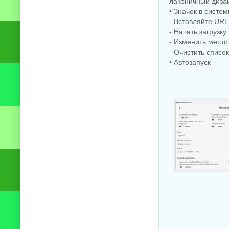
лаконичный диза
• Значок в сист
- Вставляйте URL
- Начать загрузку
- Изменить место
- Очистить списо
• Автозапуск