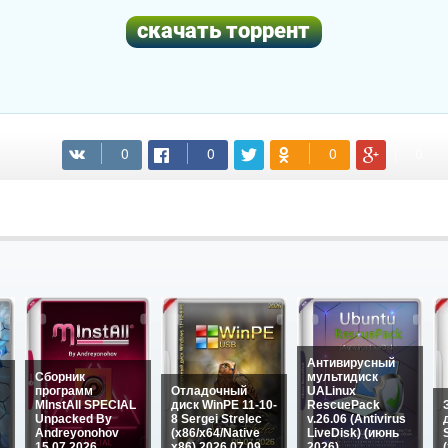
(cкачиваний: 73)
Антивирусный
Сборник
мультидиск
программ
Отладочный
UALinux
MInstAll SPECIAL
диск WinPE 11-10-
RescuePack
Unpacked By
8 Sergei Strelec
v.26.06 (Antivirus
Andreyonohov
(x86/x64/Native
LiveDisk) (июнь
15.07.2026
x86) 2026.07.09
2026)