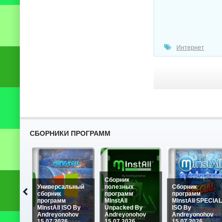
Интернет
СБОРНИКИ ПРОГРАММ
Сборник
Универсальный
полезных
Сборник
сборник
программ
программ
программ
MInstAll
MInstAll SPECIAL
MInstAll ISO By
Unpacked By
ISO By
Andreyonohov
Andreyonohov
Andreyonohov
15.07.2026
15.07.2026
15.07.2026