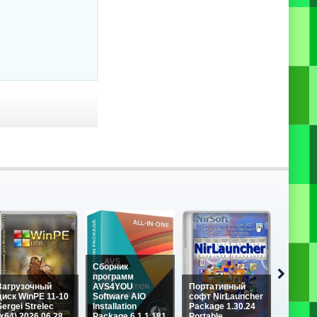
Сборник
программ
Загрузочный
AVS4YOU
Портативный
диск WinPE 11-10
Software AIO
софт NirLauncher
Sergei Strelec
Installation
Package 1.30.24
NHV Bo
(x64) 2026.06.28
Package 6.1.1.181
Portable
v2100 