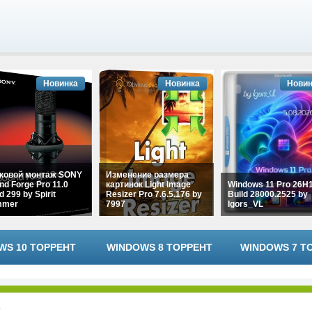
Новинка
Новинка
Новин
ковой монтаж SONY
Изменение размера
nd Forge Pro 11.0
картинок Light Image
Windows 11 Pro 26H
d 299 by Spirit
Resizer Pro 7.6.5.176 by
Build 28000.2525 by
mmer
7997
Igors_VL
WS 10 ТОРРЕНТ
WINDOWS 8 ТОРРЕНТ
WINDOWS 7 Т