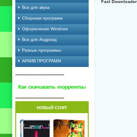
Fast Downloader 
Все для звука
Сборники программ
Оформление Windows
Все для Андроид
Разные программы
АРХИВ ПРОГРАММ
********************************
Как скачивать торренты
********************************
НОВЫЙ СОФТ