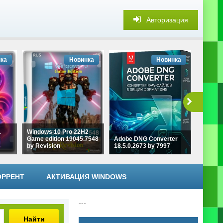
Авторизация
ка
Новинка
Новинка
1
Windows 10 Pro 22H2
Game edition 19045.7548
Adobe DNG Converter
Aiarty 
by Revision
18.5.0.2673 by 7997
3.13 by
ОРРЕНТ
АКТИВАЦИЯ WINDOWS
---
Найти