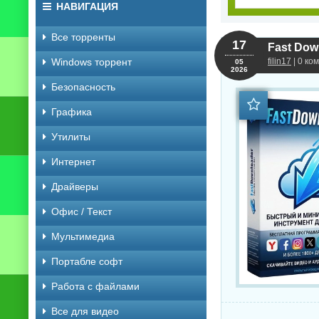
НАВИГАЦИЯ
Все торренты
17
Fast Down
Windows торрент
filin17
| 0 ко
05
2026
Безопасность
Графика
Утилиты
Интернет
Драйверы
Офис / Текст
Мультимедиа
Портабле софт
Работа с файлами
Все для видео