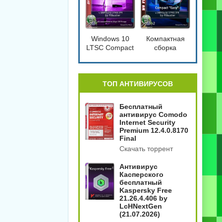
Windows 10
Компактная
LTSC Compact
сборка
[17763.379]
Windows 10
1809 Compact
4in2
[17763.379]
ТОП АНТИВИРУСОВ
Бесплатный
антивирус Comodo
Internet Security
Premium 12.4.0.8170
Final
Скачать торрент
Антивирус
Касперского
бесплатный
Kaspersky Free
21.26.4.406 by
LcHNextGen
(21.07.2026)