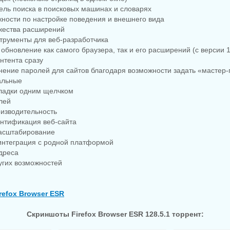
ель поиска в поисковых машинах и словарях
ности по настройке поведения и внешнего вида
жества расширений
трументы для веб-разработчика
 обновление как самого браузера, так и его расширений (с версии 1
нтента сразу
нение паролей для сайтов благодаря возможности задать «мастер-
альные
кладки одним щелчком
лей
оизводительность
ентификация веб-сайта
асштабирование
 интеграция с родной платформой
дреса
угих возможностей
irefox Browser ESR
Скриншоты Firefox Browser ESR 128.5.1 торрент: