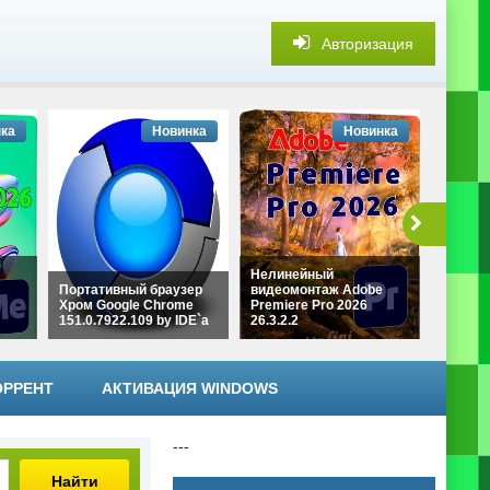
Авторизация
ка
Новинка
Новинка
Нелинейный
Портативный браузер
видеомонтаж Adobe
Коллек
Хром Google Chrome
Premiere Pro 2026
плагино
151.0.7922.109 by IDE`a
26.3.2.2
by DxO 
ОРРЕНТ
АКТИВАЦИЯ WINDOWS
---
Найти