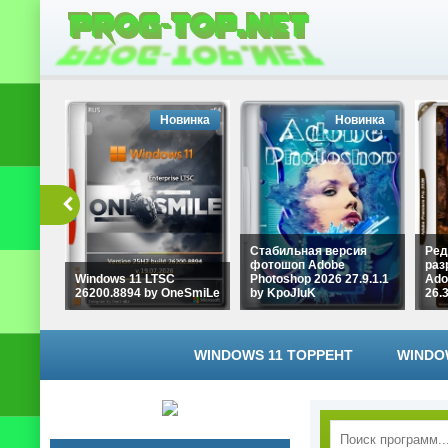
Новинка
Новинка
Стабильная версия
Ред
фотошоп Adobe
раз
Windows 11 LTSC
Photoshop 2026 27.9.1.1
Ado
26200.8894 by OneSmiLe
by KpoJIuK
26.
WINDOWS 11 ТОРРЕНТ
WINDO