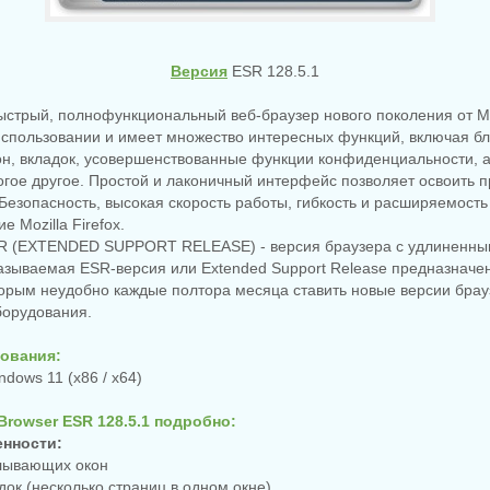
Версия
ESR 128.5.1
- быстрый, полнофункциональный веб-браузер нового поколения от Mo
использовании и имеет множество интересных функций, включая б
н, вкладок, усовершенствованные функции конфиденциальности, 
гое другое. Простой и лаконичный интерфейс позволяет освоить 
 Безопасность, высокая скорость работы, гибкость и расширяемость
е Mozilla Firefox.
 ESR (EXTENDED SUPPORT RELEASE) - версия браузера с удлиненны
азываемая ESR-версия или Extended Support Release предназначе
орым неудобно каждые полтора месяца ставить новые версии брау
борудования.
ования:
dows 11 (x86 / x64)
 Browser ESR 128.5.1 подробно:
нности:
плывающих окон
док (несколько страниц в одном окне)