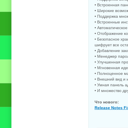
• Встроенная пан
• Широкие возмож
• Поддержка мно
• Встроенные инс
• Автоматическое
• Отображение ко
• Безопасное хра
шифрует все ост
• Добавление за
• Менеджер паро
• Улучшенная пр
• Мгновенная ид
• Полноценное м
• Внешний вид и
• Умная панель а
• И множество др
Что нового:
Release Notes F