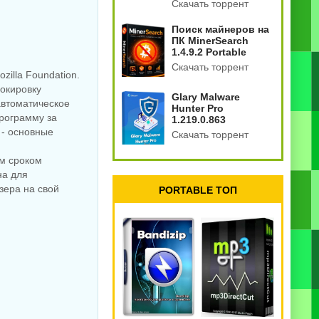
Скачать торрент
Поиск майнеров на
ПК MinerSearch
1.4.9.2 Portable
Скачать торрент
zilla Foundation.
локировку
Glary Malware
автоматическое
Hunter Pro
программу за
1.219.0.863
 - основные
Скачать торрент
м сроком
на для
зера на свой
PORTABLE ТОП