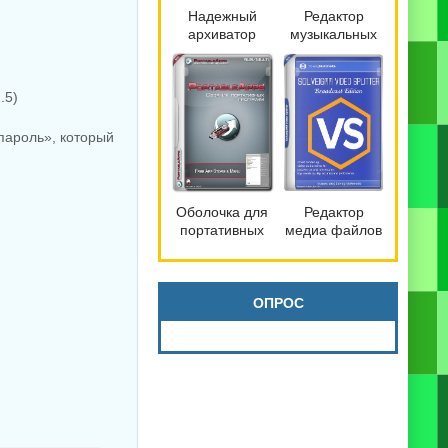
Надежный
Редактор
архиватор
музыкальных
файлов
файлов
Bandizip 7.42
mp3DirectCut
Pro by
2.40
.5)
Dodakaedr
пароль», который
Оболочка для
Редактор
портативных
медиа файлов
программ
SolveigMM
PortableApps.com
Video Splitter
Platform 30.3
9.0.2603.20
Broadcast
ОПРОС
Edition