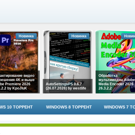
Новинка
Новинка
Новин
актирование видео
Обработка
решения 4K и выше
мультимедиа Adobe
be Premiere 2026
AutoSettingsPS 0.6.7
Media Encoder 2026
3.2.2 by KpoJIuK
(26.07.2026) by westlife
26.3.2.2
WS 10 ТОРРЕНТ
WINDOWS 8 ТОРРЕНТ
WINDOWS 7 Т