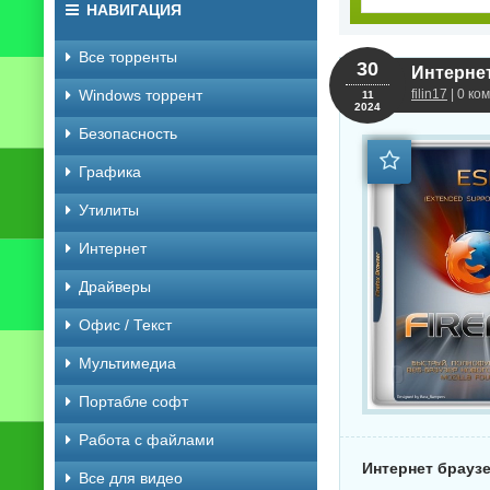
НАВИГАЦИЯ
Все торренты
30
Интернет
Windows торрент
filin17
| 0 ко
11
2024
Безопасность
Графика
Утилиты
Интернет
Драйверы
Офис / Текст
Мультимедиа
Портабле софт
Работа с файлами
Интернет браузе
Все для видео