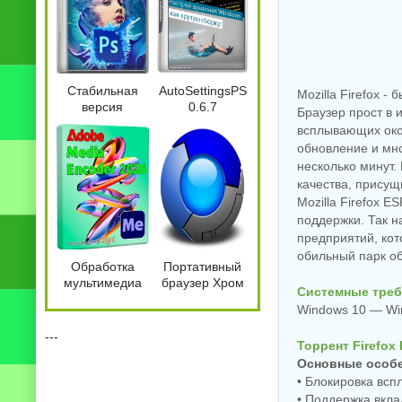
Стабильная
AutoSettingsPS
Mozilla Firefox 
версия
0.6.7
Браузер прост в 
фотошоп
(26.07.2026) by
всплывающих око
Adobe
westlife
обновление и мно
Photoshop
несколько минут.
2026 27.9.1.1
качества, присущи
by KpoJIuK
Mozilla Firefox
поддержки. Так н
предприятий, кот
обильный парк о
Обработка
Портативный
мультимедиа
браузер Хром
Системные треб
Adobe Media
Google Chrome
Windows 10 — Win
Encoder 2026
151.0.7922.109
26.3.2.2
by IDE`a
---
Торрент Firefox
Основные особе
• Блокировка вс
• Поддержка вкла