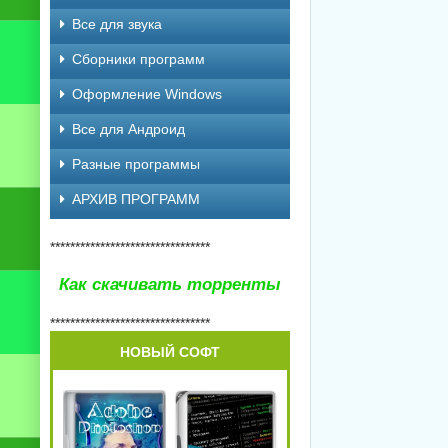
Все для звука
Сборники программ
Оформление Windows
Все для Андроид
Разные программы
АРХИВ ПРОГРАММ
********************************
Как скачивать торренты
********************************
НОВЫЙ СОФТ