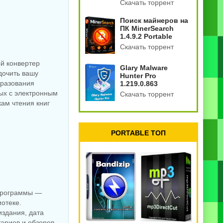
Скачать торрент
Поиск майнеров на
ПК MinerSearch
1.4.9.2 Portable
Скачать торрент
ый конвертер
Glary Malware
дочить вашу
Hunter Pro
бразования
1.219.0.863
ных с электронным
Скачать торрент
ам чтения книг
PORTABLE ТОП
 программы —
иотеке.
издания, дата
тариев и обзоров.