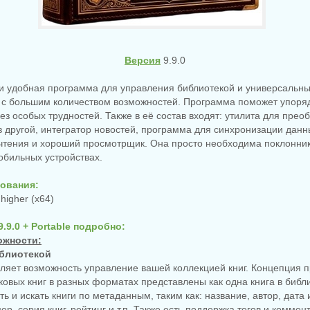
Версия
9.9.0
я и удобная программа для управления библиотекой и универсальн
г с большим количеством возможностей. Программа поможет упоря
без особых трудностей. Также в её состав входят: утилита для прео
 другой, интегратор новостей, программа для синхронизации дан
чтения и хороший просмотрщик. Она просто необходима поклонник
обильных устройствах.
ования:
higher (x64)
9.9.0 + Portable подробно:
ожности:
иблиотекой
вляет возможность управление вашей коллекцией книг. Концепция
овых книг в разных форматах представлены как одна книга в библ
ь и искать книги по метаданным, таким как: название, автор, дата 
р, серия книг, рейтинг и т.п. Также есть поддержка тегов и коммен