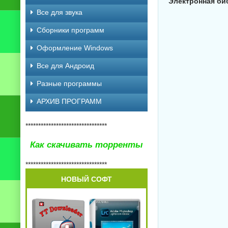
Электронная библ
Все для звука
Сборники программ
Оформление Windows
Все для Андроид
Разные программы
АРХИВ ПРОГРАММ
********************************
Как скачивать торренты
********************************
НОВЫЙ СОФТ