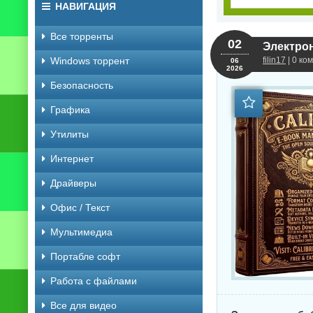
НАВИГАЦИЯ
Все торренты
02
Электрон
Windows торрент
filin17
| 0 ко
06
2026
Безопасность
Графика
Утилиты
Интернет
Драйверы
Офис / Текст
Мультимедиа
Портабле софт
Работа с файлами
Все для видео