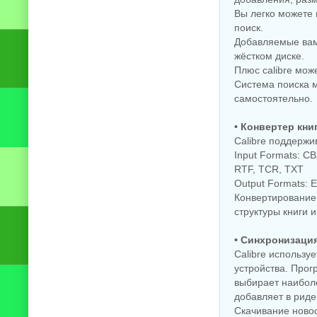
Вы легко можете
поиск.
Добавляемые вами
жёстком диске.
Плюс calibre мож
Система поиска 
самостоятельно.
• Конвертер кни
Calibre поддерж
Input Formats: C
RTF, TCR, TXT
Output Formats: 
Конвертирование
структуры книги и 
• Синхронизаци
Calibre использу
устройства. Прог
выбирает наибол
добавляет в рид
Скачивание новос