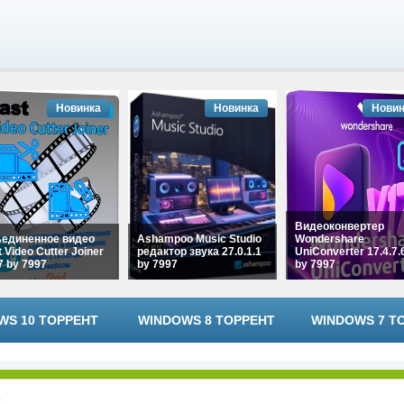
Новинка
Новинка
Новин
Видеоконвертер
единенное видео
Ashampoo Music Studio
Wondershare
 Video Cutter Joiner
редактор звука 27.0.1.1
UniConverter 17.4.7.
.7 by 7997
by 7997
by 7997
WS 10 ТОРРЕНТ
WINDOWS 8 ТОРРЕНТ
WINDOWS 7 Т