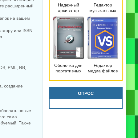
Надежный
Редактор
йте расширенный
архиватор
музыкальных
файлов
файлов
папок на вашем
Bandizip 7.42
mp3DirectCut
Pro by
2.40
автору или ISBN.
Dodakaedr
а
Оболочка для
Редактор
PDB, PML, RB,
портативных
медиа файлов
программ
SolveigMM
PortableApps.com
Video Splitter
а, создание
Platform 30.3
9.0.2603.20
Broadcast
ОПРОС
Edition
добавлять новые
bre сама
ебуемый. Также