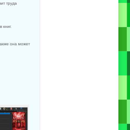
вит труда
 книг.
Также она может