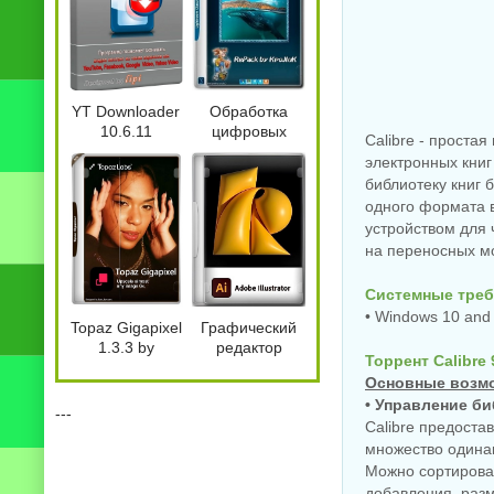
YT Downloader
Обработка
10.6.11
цифровых
Calibre - проста
изображений
электронных кни
Adobe
библиотеку книг 
Photoshop
одного формата в
Lightroom
устройством для 
Classic 2026
15.5.0.8 by
на переносных м
KpoJIuK
Системные треб
• Windows 10 and 
Topaz Gigapixel
Графический
1.3.3 by
редактор
Торрент Calibre 
KpoJIuK
Adobe
Основные возм
Illustrator 2026
• Управление б
30.7.0.114 by
---
KpoJIuK
Calibre предоста
множество одинак
Можно сортироват
добавления, разме