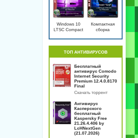
Windows 10
Компактная
LTSC Compact
сборка
[17763.379]
Windows 10
1809 Compact
4in2
[17763.379]
ТОП АНТИВИРУСОВ
Бесплатный
антивирус Comodo
Internet Security
Premium 12.4.0.8170
Final
Скачать торрент
Антивирус
Касперского
бесплатный
Kaspersky Free
21.26.4.406 by
LcHNextGen
(21.07.2026)