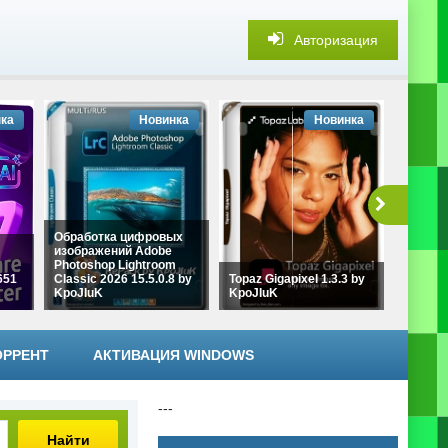
Авторизация
ка
Новинка
Новинка
Обработка цифровых
изображений Adobe
Photoshop Lightroom
Графич
651
Classic 2026 15.5.0.8 by
Topaz Gigapixel 1.3.3 by
Adobe I
KpoJIuK
KpoJIuK
30.7.0.
ОРРЕНТ
АКТИВАЦИЯ WINDOWS
---
Найти