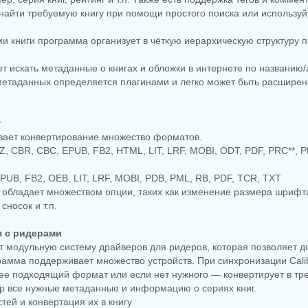
 найти требуемую книгу при помощи простого поиска или использу
 книги программа организует в чёткую иерархическую структуру 
ет искать метаданные о книгах и обложки в интернете по названию/
метаданных определяется плагинами и легко может быть расширен
г
ивает конвертирование множество форматов.
BZ, CBR, CBC, EPUB, FB2, HTML, LIT, LRF, MOBI, ODT, PDF, PRC**, 
EPUB, FB2, OEB, LIT, LRF, MOBI, PDB, PML, RB, PDF, TCR, TXT
 обладает множеством опции, таких как изменение размера шрифт
сносок и т.п.
я с ридерами
ет модульную систему драйверов для ридеров, которая позволяет 
рамма поддерживает множество устройств. При синхронизации Cali
ее подходящий формат или если нет нужного — конвертирует в тр
ер все нужные метаданные и информацию о сериях книг.
тей и конвертация их в книгу