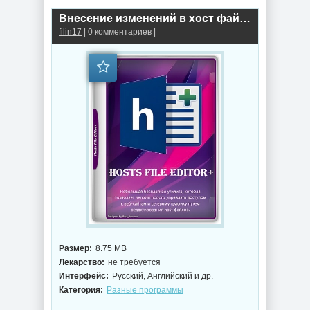
Внесение изменений в хост файл Hosts File Editor+ 2.6.18 Portable
filin17
| 0 комментариев |
Размер:
8.75 MB
Лекарство:
не требуется
Интерфейс:
Русский, Английский и др.
Категория:
Разные программы