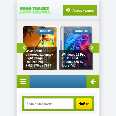
Авторизация
Новинка
Новинка
Но
Изменение
размера картинок
Windows 11 Pro
Windows 10
Light Image
26H1 Build
22H2 Game 
Resizer Pro
28000.2525 by
19045.7548
7.6.5.176 by 7997
Igors_VL
Revision
Найти