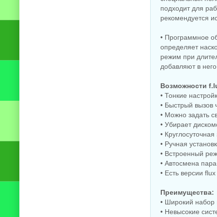
подходит для ра
рекомендуется ис
• Программное о
определяет наско
режим при длител
добавляют в него
Возможности f.l
• Тонкие настрой
• Быстрый вызов ч
• Можно задать с
• Убирает диском
• Круглосуточная
• Ручная установ
• Встроенный ре
• Автосмена пара
• Есть версии flu
Преимущества:
• Широкий набор 
• Невысокие сис