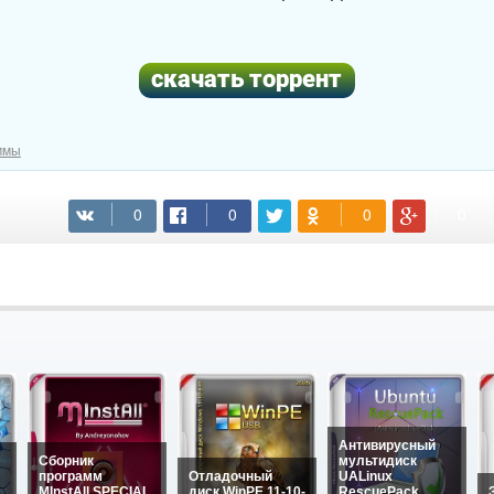
ммы
(cкачиваний: 68)
Антивирусный
Сборник
мультидиск
программ
Отладочный
UALinux
MInstAll SPECIAL
диск WinPE 11-10-
RescuePack