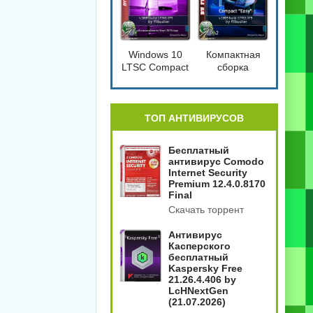
Windows 10
Компактная
LTSC Compact
сборка
[17763.379]
Windows 10
1809 Compact
4in2
[17763.379]
ТОП АНТИВИРУСОВ
Бесплатный
антивирус Comodo
Internet Security
Premium 12.4.0.8170
Final
Скачать торрент
Антивирус
Касперского
бесплатный
Kaspersky Free
21.26.4.406 by
LcHNextGen
(21.07.2026)