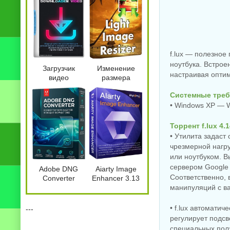
f.lux — полезное
ноутбука. Встрое
Загрузчик
Изменение
настраивая опти
видео
размера
Kinescope
картинок Light
Системные треб
Downloader
Image Resizer
Video + 2.3.1
Pro 7.6.5.176
• Windows XP — W
by 7997
Торрент f.lux 4.
• Утилита задаст
чрезмерной нагр
или ноутбуком. В
сервером Google 
Adobe DNG
Aiarty Image
Соответственно, 
Converter
Enhancer 3.13
18.5.0.2673 by
by 7997
манипуляций с в
7997
• f.lux автоматич
---
регулирует подсв
специальных полз