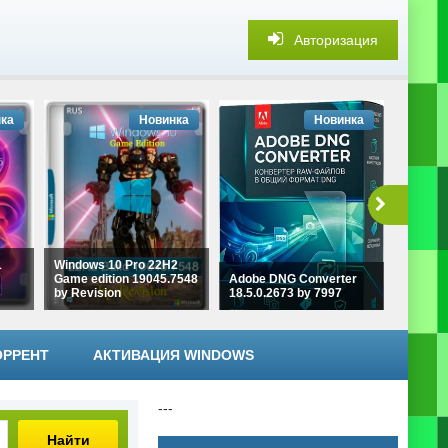
Авторизация
ка
Новинка
Новинка
1
Windows 10 Pro 22H2
Game edition 19045.7548
Adobe DNG Converter
Aiarty 
by Revision
18.5.0.2673 by 7997
3.13 by
ОРРЕНТ
АКТИВАЦИЯ WINDOWS
---
Найти