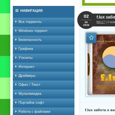
НАВИГАЦИЯ
02
f.lux за
Все торренты
filin17
| 0 ко
06
2026
Windows торрент
Безопасность
Графика
Утилиты
Интернет
Драйверы
Офис / Текст
Мультимедиа
Портабле софт
f.lux забота о в
Работа с файлами