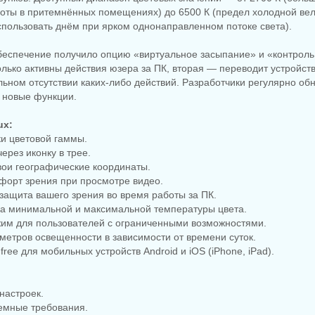
боты в притемнённых помещениях) до 6500 К (предел холодной ве
пользовать днём при ярком однонаправленном потоке света).
беспечение получило опцию «виртуальное засыпание» и «контроль
лько активны действия юзера за ПК, вторая — переводит устройст
ьном отсутствии каких-либо действий. Разработчики регулярно обн
 новые функции.
ux:
ки цветовой гаммы.
ерез иконку в трее.
вои географические координаты.
форт зрения при просмотре видео.
 защита вашего зрения во время работы за ПК.
ка минимальной и максимальной температуры цвета.
жим для пользователей с ограниченными возможностями.
метров освещенности в зависимости от времени суток.
x free для мобильных устройств Android и iOS (iPhone, iPad).
настроек.
темные требования.