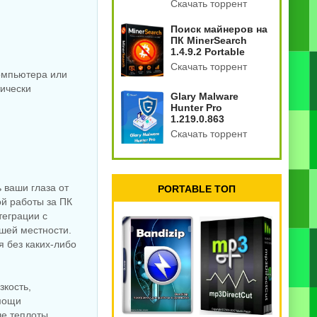
Скачать торрент
Поиск майнеров на
ПК MinerSearch
1.4.9.2 Portable
Скачать торрент
компьютера или
тически
Glary Malware
Hunter Pro
1.219.0.863
Скачать торрент
 ваши глаза от
PORTABLE ТОП
й работы за ПК
теграции с
шей местности.
 без каких-либо
зкость,
омощи
е теплоты,