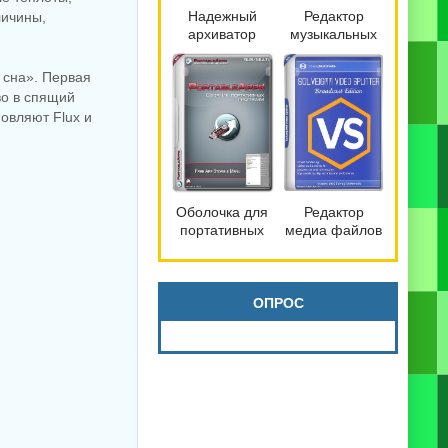
Надежный
Редактор
личины,
архиватор
музыкальных
файлов
файлов
Bandizip 7.42
mp3DirectCut
 сна». Первая
Pro by
2.40
во в спящий
Dodakaedr
овляют Flux и
Оболочка для
Редактор
портативных
медиа файлов
программ
SolveigMM
PortableApps.com
Video Splitter
Platform 30.3
9.0.2603.20
Broadcast
ОПРОС
Edition