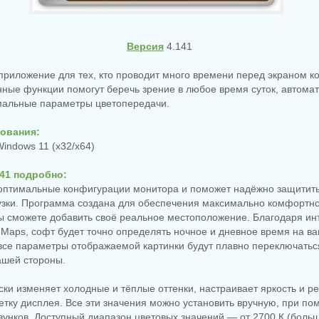
Версия
4.141
 приложение для тех, кто проводит много времени перед экраном 
нные функции помогут беречь зрение в любое время суток, автома
мальные параметры цветопередачи.
ования:
indows 11 (x32/x64)
141 подробно:
 оптимальные конфигурации монитора и поможет надёжно защитить
узки. Программа создана для обеспечения максимально комфортно
ы сможете добавить своё реальное местоположение. Благодаря ин
Maps, софт будет точно определять ночное и дневное время на ва
все параметры отображаемой картинки будут плавно переключаться
ашей стороны.
ески изменяет холодные и тёплые оттенки, настраивает яркость и ре
етку дисплея. Все эти значения можно установить вручную, при п
унков. Доступный диапазон цветовых значений — от 2700 К (больш