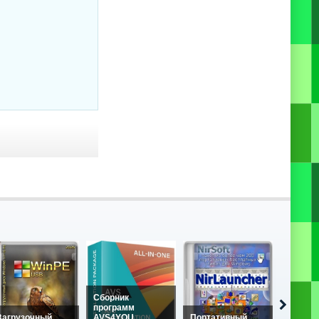
Сборник
программ
Загрузочный
AVS4YOU
Портативный