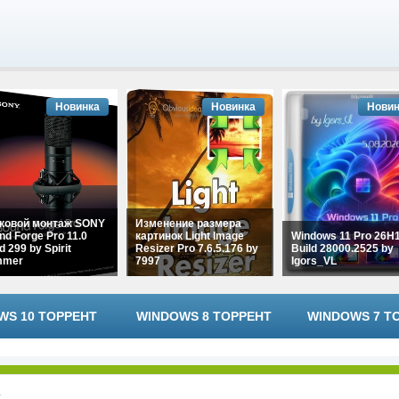
Новинка
Новинка
Новин
ковой монтаж SONY
Изменение размера
nd Forge Pro 11.0
картинок Light Image
Windows 11 Pro 26H
d 299 by Spirit
Resizer Pro 7.6.5.176 by
Build 28000.2525 by
mmer
7997
Igors_VL
WS 10 ТОРРЕНТ
WINDOWS 8 ТОРРЕНТ
WINDOWS 7 Т