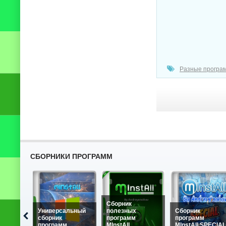
Разные програ
СБОРНИКИ ПРОГРАММ
Сборник
Универсальный
полезных
Сборник
сборник
программ
программ
программ
MInstAll
MInstAll SPECIAL