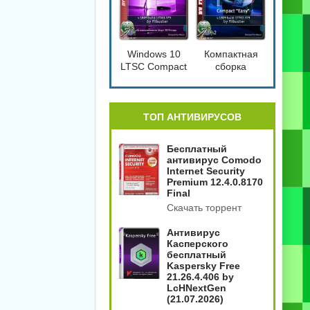
Windows 10
Компактная
LTSC Compact
сборка
[17763.379]
Windows 10
1809 Compact
4in2
[17763.379]
ТОП АНТИВИРУСОВ
Бесплатный
антивирус Comodo
Internet Security
Premium 12.4.0.8170
Final
Скачать торрент
Антивирус
Касперского
бесплатный
Kaspersky Free
21.26.4.406 by
LcHNextGen
(21.07.2026)