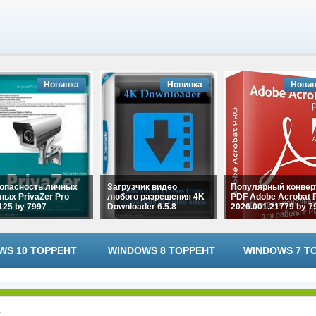
Новинка
Новинка
Новин
опасность личных
Загрузчик видео
Популярный конвер
ных PrivaZer Pro
любого разрешения 4K
PDF Adobe Acrobat 
.125 by 7997
Downloader 6.5.8
2026.001.21779 by 7
WS 10 ТОРРЕНТ
WINDOWS 8 ТОРРЕНТ
WINDOWS 7 Т