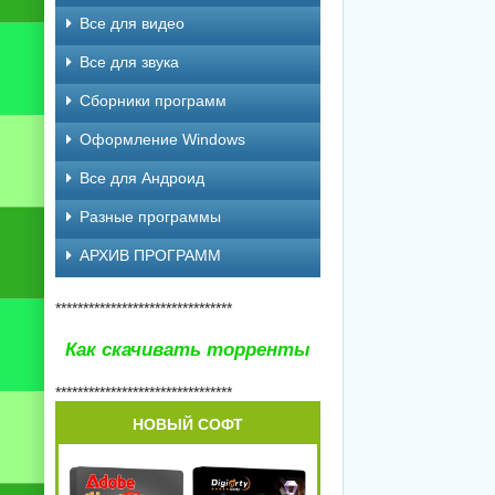
Все для видео
Все для звука
Сборники программ
Оформление Windows
Все для Андроид
Разные программы
АРХИВ ПРОГРАММ
********************************
Как скачивать торренты
********************************
НОВЫЙ СОФТ