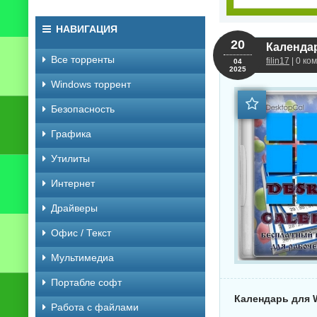
НАВИГАЦИЯ
20
Календар
Все торренты
filin17
| 0 ко
04
2025
Windows торрент
Безопасность
Графика
Утилиты
Интернет
Драйверы
Офис / Текст
Мультимедиа
Портабле софт
Календарь для W
Работа с файлами