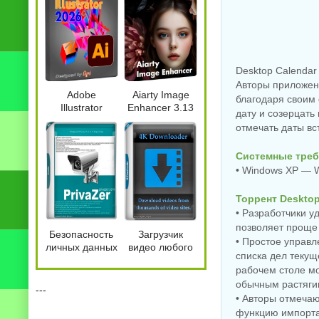
Desktop Calendar
Авторы приложен
Adobe
Aiarty Image
благодаря своим 
Illustrator
Enhancer 3.13
дату и созерцать
портативная
отмечать даты вс
версия 2026
30.7.0.114 +
Системные треб
Plugins by 7997
• Windows XP — W
Торрент Desktop
• Разработчики у
позволяет проще 
Безопасность
Загрузчик
• Простое управ
личных данных
видео любого
списка дел теку
PrivaZer Pro
разрешения 4K
рабочем столе мо
4.0.125 by
Downloader
обычным растяги
7997
6.5.8
---
• Авторы отмечаю
функцию импорта 