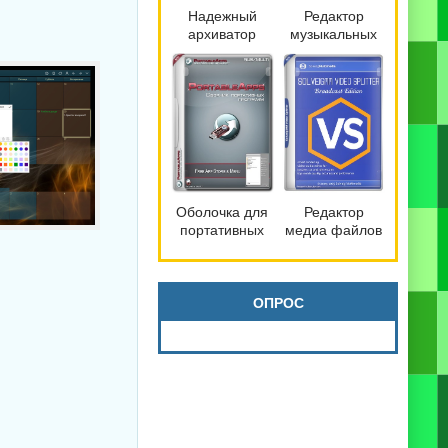
Надежный
Редактор
архиватор
музыкальных
файлов
файлов
Bandizip 7.42
mp3DirectCut
Pro by
2.40
Dodakaedr
Оболочка для
Редактор
портативных
медиа файлов
программ
SolveigMM
PortableApps.com
Video Splitter
Platform 30.3
9.0.2603.20
Broadcast
ОПРОС
Edition