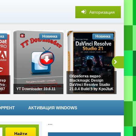
Авторизация
ка
Новинка
Новинка
Обработка видео
тер
Blackmagic Design
Объеди
Pro
DaVinci Resolve Studio
Fast Vi
997
YT Downloader 10.6.11
21.0.4 Build 5 by KpoJIuK
7.1.7 b
ОРРЕНТ
АКТИВАЦИЯ WINDOWS
---
Найти