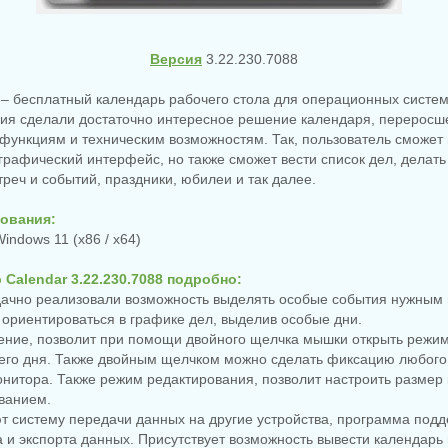
Версия
3.22.230.7088
 – бесплатный календарь рабочего стола для операционных систе
ия сделали достаточно интересное решение календаря, переросше
функциям и техническим возможностям. Так, пользователь сможет 
 графический интерфейс, но также сможет вести список дел, делать
треч и событий, праздники, юбилеи и так далее.
ования:
indows 11 (x86 / x64)
 Calendar 3.22.230.7088 подробно:
дачно реализовали возможность выделять особые события нужным 
ориентироваться в графике дел, выделив особые дни.
ление, позволит при помощи двойного щелчка мышки открыть режи
щего дня. Также двойным щелчком можно сделать фиксацию любого
нитора. Также режим редактирования, позволит настроить размер
ванием.
т систему передачи данных на другие устройства, программа под
и экспорта данных. Присутствует возможность вывести календарь 