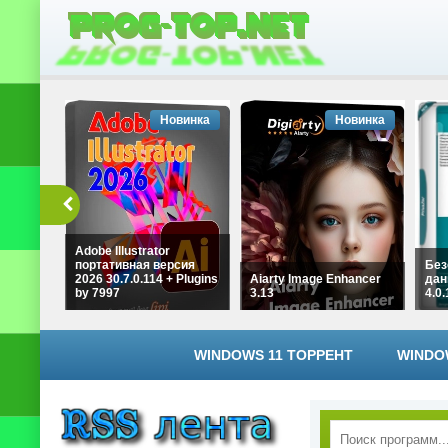
Новинка
Новинка
Adobe Illustrator
портативная версия
Без
2026 30.7.0.114 + Plugins
Aiarty Image Enhancer
дан
by 7997
3.13
4.0
WINDOWS 11 ТОРРЕНТ
WINDO