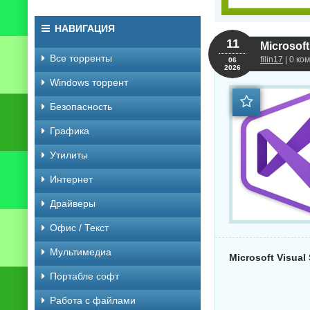
НАВИГАЦИЯ
11
Microsoft
Все торренты
filin17
| 0 ко
06
2026
Windows торрент
Безопасность
Графика
Утилиты
Интернет
Драйверы
Офис / Текст
Мультимедиа
Microsoft Visual 
Портабле софт
Работа с файлами