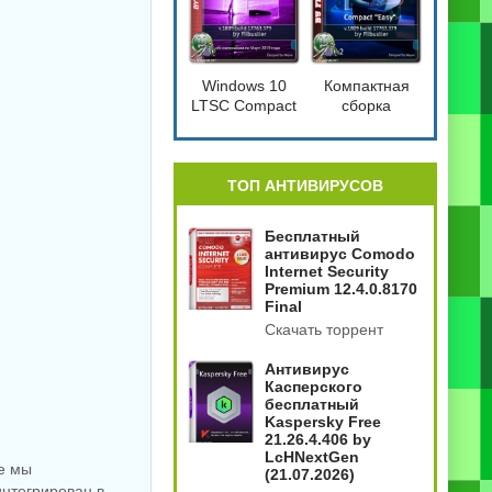
Windows 10
Компактная
LTSC Compact
сборка
[17763.379]
Windows 10
1809 Compact
4in2
[17763.379]
ТОП АНТИВИРУСОВ
Бесплатный
антивирус Comodo
Internet Security
Premium 12.4.0.8170
Final
Скачать торрент
Антивирус
Касперского
бесплатный
Kaspersky Free
21.26.4.406 by
LcHNextGen
ые мы
(21.07.2026)
интегрирован в