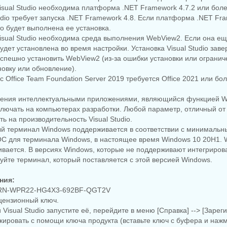
Visual Studio необходима платформа .NET Framework 4.7.2 или бол
tudio требует запуска .NET Framework 4.8. Если платформа .NET Fr
то будет выполнена ее установка.
Visual Studio необходима среда выполнения WebView2. Если она ещ
будет установлена во время настройки. Установка Visual Studio зав
успешно установить WebView2 (из-за ошибки установки или огранич
новку или обновление).
с Office Team Foundation Server 2019 требуется Office 2021 или бо
ления интеллектуальными приложениями, являющийся функцией W
лючать на компьютерах разработки. Любой параметр, отличный от "
ь на производительность Visual Studio.
ый терминал Windows поддерживается в соответствии с минималь
ОС для терминала Windows, в настоящее время Windows 10 20H1. 
ивается. В версиях Windows, которые не поддерживают интегриро
уйте терминал, который поставляется с этой версией Windows.
ния:
YGRN-WPR22-HG4X3-692BF-QGT2V
цензионный ключ.
 Visual Studio запустите её, перейдите в меню [Справка] --> [Зарег
локировать с помощи ключа продукта (вставьте ключ с буфера и наж