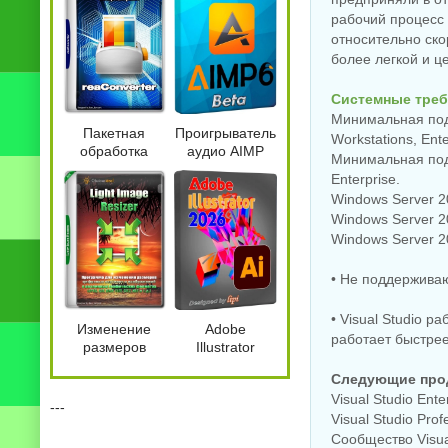
рабочий процесс 
относительно ско
более легкой и ц
Системные треб
Минимальная подд
Пакетная
Проигрыватель
Workstations, Ente
обработка
аудио AIMP
Минимальная подд
изображений
6.00.3079 Beta
Enterprise.
reaConverter
5 + Portable
Windows Server 20
Pro 8.0.235
Windows Server 20
Windows Server 20
• Не поддержива
• Visual Studio 
Изменение
Adobe
работает быстрее
размеров
Illustrator
картинок Light
портативная
Следующие прод
Image Resizer
версия 2026
Visual Studio Ente
Pro 7.6.5.176
30.7.0.114 +
---
Plugins by 7997
Visual Studio Prof
Сообщество Visua