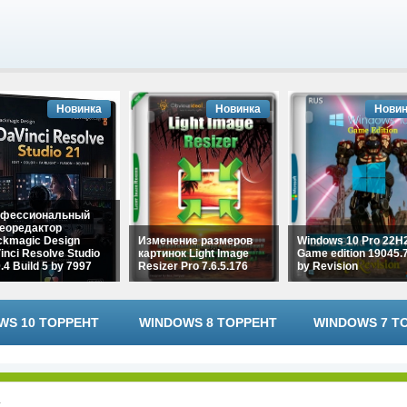
Новинка
Новинка
Новин
фессиональный
еоредактор
ckmagic Design
Изменение размеров
Windows 10 Pro 22H
inci Resolve Studio
картинок Light Image
Game edition 19045.
.4 Build 5 by 7997
Resizer Pro 7.6.5.176
by Revision
WS 10 ТОРРЕНТ
WINDOWS 8 ТОРРЕНТ
WINDOWS 7 Т