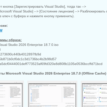
т кнопка [Зарегистрировать Visual Studio], тогда так -->
Microsoft Visual Studio] --> [Состояние лицензии] --> Разблокироват
те ключ с буфера и нажмите кнопку применить).
рсии:
EW
ммы образа:
isual Studio 2026 Enterprise 18.7.0.iso
4
273690c440b4012897fb9d
5b871b0cf0dc1c3d1736bc4b2b98d57
5dcf0444001deff773523af69fd320e8d808b1105e0536bccffd71bcd
ы Microsoft Visual Studio 2026 Enterprise 18.7.0 (Offline Cache)