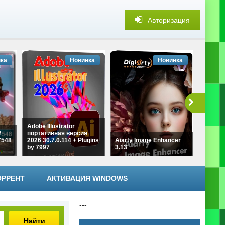
Авторизация
ка
Новинка
Новинка
Adobe Illustrator
2
портативная версия
Безопа
7548
2026 30.7.0.114 + Plugins
Aiarty Image Enhancer
данных
by 7997
3.13
4.0.125
ОРРЕНТ
АКТИВАЦИЯ WINDOWS
---
Найти