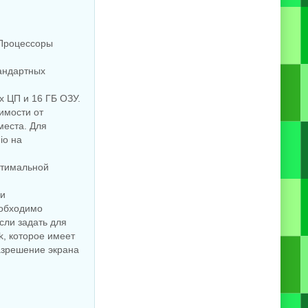
 Процессоры
тандартных
х ЦП и 16 ГБ ОЗУ.
симости от
места. Для
io на
птимальной
 и
еобходимо
ли задать для
k, которое имеет
разрешение экрана