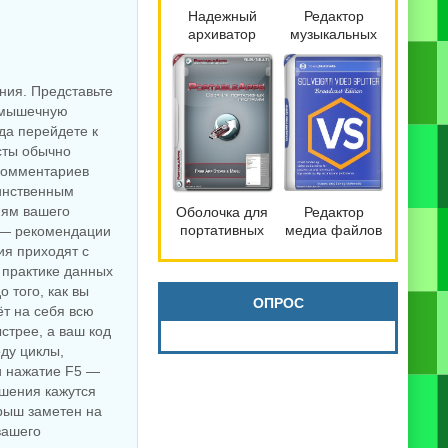
Надежный
Редактор
архиватор
музыкальных
файлов
файлов
Bandizip 7.42
mp3DirectCut
Pro by
2.40
ания. Представьте
Dodakaedr
у мышечную
да перейдете к
есты обычно
 комментариев
динственным
иям вашего
Оболочка для
Редактор
портативных
медиа файлов
ь — рекомендации
программ
SolveigMM
ия приходят с
PortableApps.com
Video Splitter
 практике данных
Platform 30.3
9.0.2603.20
 того, как вы
Broadcast
ОПРОС
ёт на себя всю
Edition
стрее, а ваш код
оду циклы,
и нажатие F5 —
ешения кажутся
рыш заметен на
вашего