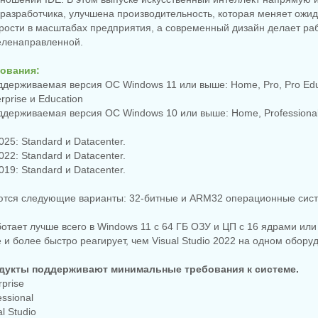
разработчика, улучшена производительность, которая меняет ожи
рости в масштабах предприятия, а современный дизайн делает ра
еленаправленной.
ования:
ерживаемая версия ОС Windows 11 или выше: Home, Pro, Pro Educa
rprise и Education
ерживаемая версия ОС Windows 10 или выше: Home, Professional,
25: Standard и Datacenter.
22: Standard и Datacenter.
19: Standard и Datacenter.
ются следующие варианты: 32-битные и ARM32 операционные сис
работает лучше всего в Windows 11 с 64 ГБ ОЗУ и ЦП с 16 ядрами ил
 и более быстро реагирует, чем Visual Studio 2022 на одном обору
укты поддерживают минимальные требования к системе.
rprise
essional
l Studio