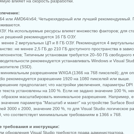
мую влияет на скорость разработки.
спечение:
64 или AMD64/x64; Четырехядерный или лучший рекомендуемый.
живаются.
ОЗУ. На используемые ресурсы влияет множество факторов; для с
х решений рекомендуется 16 ГБ ОЗУ.
е менее 2 виртуальных ЦП и 8 ГБ ОЗУ. Рекомендуется 4 виртуальны
анство: не менее 2,5 ГБ до 210 ГБ доступного пространства в зави
мпонентов; Типичным установкам требуется 20–50 ГБ свободного 
одительности рекомендуется устанавливать Windows и Visual Stud
копителе (SSD).
с минимальным разрешением WXGA (1366 на 768 пикселей); для о
udio рекомендуется разрешение 1920 на 1080 пикселей или выше.
решение предполагает, что настройки увеличения, параметры DPI
текста установлены на 100 %. Если не задано значение 100 %, н
 образом масштабировать минимальное разрешение. Например, ес
значение параметра "Масштаб и макет" на устройстве Surface Boo
ей 3000 x 2000, значение 200 %, то для Visual Studio логическое 
0, что соответствует минимальным требованиям в 1366 x 768.
 требования и инструкции:
или обновления Visual Studio требуются права администратора.