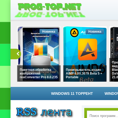
Новинка
Новинка
Про
вид
Пакетная обработка
Проигрыватель аудио
Bla
изображений
AIMP 6.00.3079 Beta 5 +
DaV
reaConverter Pro 8.0.235
Portable
21.0
WINDOWS 11 ТОРРЕНТ
WINDO