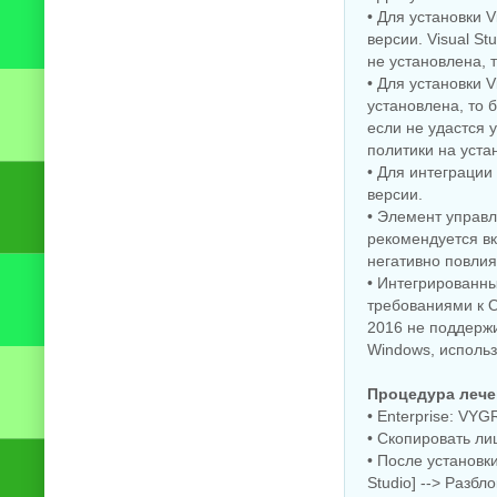
• Для установки 
версии. Visual S
не установлена, 
• Для установки 
установлена, то 
если не удастся 
политики на уста
• Для интеграции 
версии.
• Элемент управ
рекомендуется вк
негативно повлият
• Интегрированн
требованиями к 
2016 не поддерж
Windows, использ
Процедура лече
• Enterprise: V
• Скопировать ли
• После установки
Studio] --> Разб