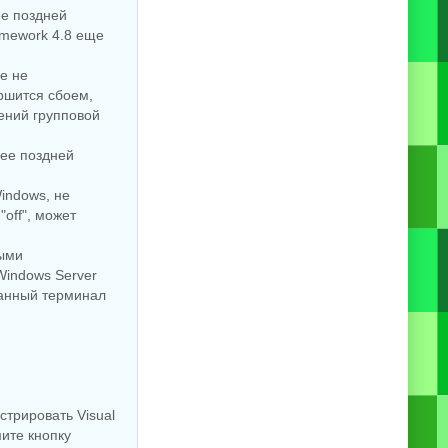
ее поздней
amework 4.8 еще
е не
ершится сбоем,
ений групповой
лее поздней
indows, не
off", может
ными
Windows Server
ванный терминал
истрировать Visual
мите кнопку