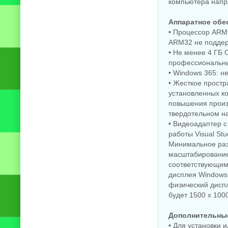
компьютера напря
Аппаратное обе
• Процессор ARM
ARM32 не поддер
• Не менее 4 ГБ 
профессиональны
• Windows 365: н
• Жесткое простр
установленных ко
повышения произв
твердотельном на
• Видеоадаптер 
работы Visual St
Минимальное раз
масштабирование 
соответствующим
дисплея Windows 
физический диспл
будет 1500 x 100
Дополнительные
• Для установки 