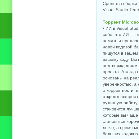
Средства сборки V
Visual Studio Tea
Торрент Microsof
• ИИ в Visual St
себе, что ИИ — э
память и предлаг
новой кодовой ба
пишутся в вашем 
вашему коду. Вы 
подтверждением,
проекта. А когда
основаны на реа
уверенностью, а 
о корректности, 
откроете запрос 
рутинную работу,
становится лучше
которые вы чаще 
становятся короч
легче, а время 
больших кодовых 