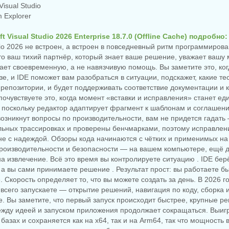
isual Studio
m Explorer
t Visual Studio 2026 Enterprise 18.7.0 (Offline Cache) подробно:
udio 2026 не встроен, а встроен в повседневный ритм программиров
то ваш тихий партнёр, который знает ваше решение, уважает ваш
ает своевременную, а не навязчивую помощь. Вы заметите это, ког
зе, и IDE поможет вам разобраться в ситуации, подскажет, какие т
репозитории, и будет поддерживать соответствие документации и
почувствуете это, когда момент «вставки и исправления» станет е
 поскольку редактор адаптирует фрагмент к шаблонам и соглашен
 возникнут вопросы по производительности, вам не придется гадат
льных трассировках и проверены бенчмарками, поэтому исправлен
не с надеждой. Обзоры кода начинаются с чётких и применимых на
производительности и безопасности — на вашем компьютере, ещё до
на извлечение. Всё это время вы контролируете ситуацию . IDE бер
 а вы сами принимаете решение . Результат прост: вы работаете бы
. Скорость определяет то, что вы можете создать за день. В 2026 г
всего запускаете — открытие решений, навигация по коду, сборка 
е. Вы заметите, что первый запуск происходит быстрее, крупные р
между идеей и запуском приложения продолжает сокращаться. Выиг
базах и сохраняется как на x64, так и на Arm64, так что мощность 