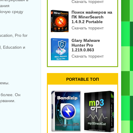
Скачать торрент
дания
бочую среду
Поиск майнеров на
ПК MinerSearch
1.4.9.2 Portable
Скачать торрент
tion, Pro for
Glary Malware
Hunter Pro
 Education и
1.219.0.863
Скачать торрент
PORTABLE ТОП
темы.
и более. Он
довании.