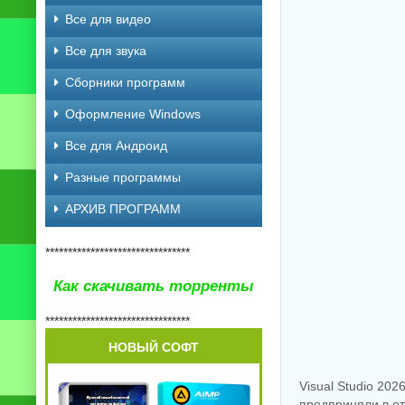
Все для видео
Все для звука
Сборники программ
Оформление Windows
Все для Андроид
Разные программы
АРХИВ ПРОГРАММ
********************************
Как скачивать торренты
********************************
НОВЫЙ СОФТ
Visual Studio 20
предприняли в от