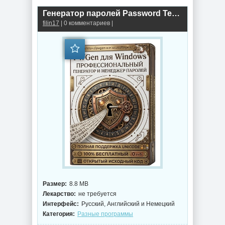
Генератор паролей Password Tech 3.6.0
filin17
| 0 комментариев |
Размер:
8.8 MB
Лекарство:
не требуется
Интерфейс:
Русский, Английский и Немецкий
Категория:
Разные программы