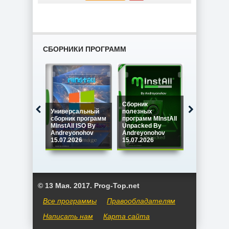
СБОРНИКИ ПРОГРАММ
Сборник
Универсальный
полезных
Сборник
сборник программ
программ MInstAll
программ M
MInstAll ISO By
Unpacked By
SPECIAL IS
Andreyonohov
Andreyonohov
Andreyono
15.07.2026
15.07.2026
15.07.2026
© 13 Мая. 2017. Prog-Top.net
Все программы
Правообладателям
Написать нам
Карта сайта