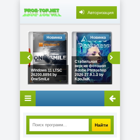
Авторизация
Новинка
Новинка
Но
Редактиро
видео
Стабильная
разрешения
версия фотошоп
выше Adob
Windows 11 LTSC
Adobe Photoshop
Premiere 2
26200.8894 by
2026 27.9.1.1 by
26.3.2.2 by
OneSmiLe
KpoJIuK
KpoJIuK
Найти