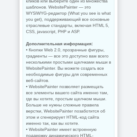
кликов или выберите один из множества
шаблонов. WebsitePainter — это
WYSIWYG-редактор (What you see is what
you get), поддерживающий все основные
отраслевые стандарты, включая HTML 5,
CSS, jаvascript, PHP и ASP.
Дополнительная информация:
• Кнопки Web 2.0, прозрачные фигуры,
градиенты — все это доступно вам всего
несколькими простыми щелчками мыши в
WebsitePainter. Вы можете создать все
необходимые фигуры для современных
веб-сайтов.
• WebsitePainter позволяет размещать
все элементы вашего сайта именно там,
где вы хотите, простым щелчком мыши.
Больше не нужны сложные правила
верстки, WebsitePainter позаботится об
этом и сгенерирует HTML-код сайта
именно так, как вы хотите.
• WebsitePainter имеет встроенную
поддержку динамического HTML-