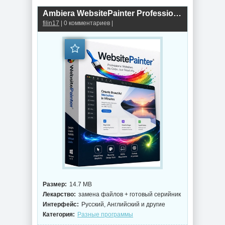
Ambiera WebsitePainter Professional 3.9
filin17
| 0 комментариев |
Размер:
14.7 MB
Лекарство:
замена файлов + готовый серийник
Интерфейс:
Русский, Английский и другие
Категория:
Разные программы