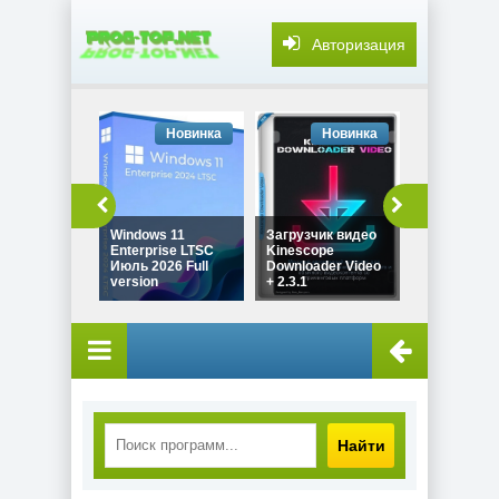
Авторизация
Новинка
Новинка
Но
Windows 11
Загрузчик видео
Звуковой 
Enterprise LTSC
Kinescope
SONY Sound
Июль 2026 Full
Downloader Video
Pro 11.0 Bui
version
+ 2.3.1
by Spirit S
Найти