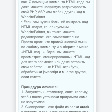
вас. С помощью элемента HTML-кода вы
даже можете напрямую редактировать
свой PHP, ASP или любой другой код в
WebsitePainter.
• Если вам нужен больший контроль над
HTML-кодом, генерируемым
WebsitePainter, вы также можете
редактировать его самостоятельно.
Просто щелкните правой кнопкой мыши
по любому элементу и выберите в меню
«HTML-код...». Здесь вы можете
просмотреть сгенерированный HTML-код
для этого элемента или даже вставить
свои собственные HTML-атрибуты,
обработчики jаvascript и многое другое,
если хотите.
Процедура лечения:
1. Запустить инсталлятор, снять галочку,
чтобы после установки программа сама
не запустилась.
2. Скопировать .exe файл из папки
crack
и вставить в корневую папку программы