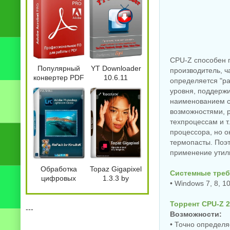
CPU-Z способен 
Популярный
YT Downloader
производитель, ч
конвертер PDF
10.6.11
определяется "ра
Adobe Acrobat
уровня, поддержи
Pro
наименованием с
2026.001.21779
возможностями, 
by 7997
техпроцессам и т
процессора, но о
термопасты. Поэ
применение утил
Обработка
Topaz Gigapixel
Системные треб
цифровых
1.3.3 by
• Windows 7, 8, 10
изображений
KpoJIuK
Adobe
Торрент CPU-Z 2
Photoshop
---
Возможности:
Lightroom
• Точно определя
Classic 2026