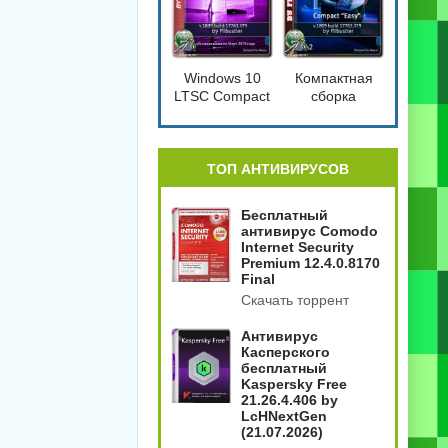
Windows 10
Компактная
LTSC Compact
сборка
[17763.379]
Windows 10
1809 Compact
4in2
[17763.379]
ТОП АНТИВИРУСОВ
Бесплатный
антивирус Comodo
Internet Security
Premium 12.4.0.8170
Final
Скачать торрент
Антивирус
Касперского
бесплатный
Kaspersky Free
21.26.4.406 by
LcHNextGen
(21.07.2026)