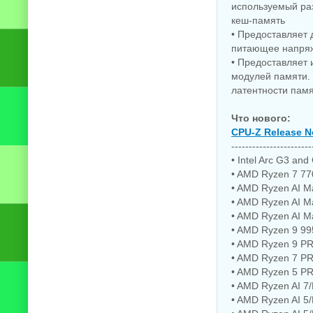
15.5.0.8 by
используемый ра
KpoJIuK
кеш-память
• Предоставляет 
питающее напря
• Предоставляет
модулей памяти.
латентности памя
Что нового:
CPU-Z Release N
-----------------------
• Intel Arc G3 and
• AMD Ryzen 7 77
• AMD Ryzen AI Ma
• AMD Ryzen AI Ma
• AMD Ryzen AI M
• AMD Ryzen 9 99
• AMD Ryzen 9 PR
• AMD Ryzen 7 PR
• AMD Ryzen 5 PR
• AMD Ryzen AI 7
• AMD Ryzen AI 5