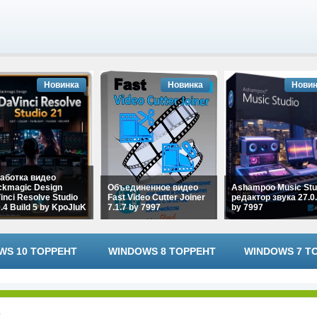
Новинка
Новинка
Новин
аботка видео
ckmagic Design
Объединенное видео
Ashampoo Music Stu
inci Resolve Studio
Fast Video Cutter Joiner
редактор звука 27.0.
0.4 Build 5 by KpoJIuK
7.1.7 by 7997
by 7997
WS 10 ТОРРЕНТ
WINDOWS 8 ТОРРЕНТ
WINDOWS 7 Т