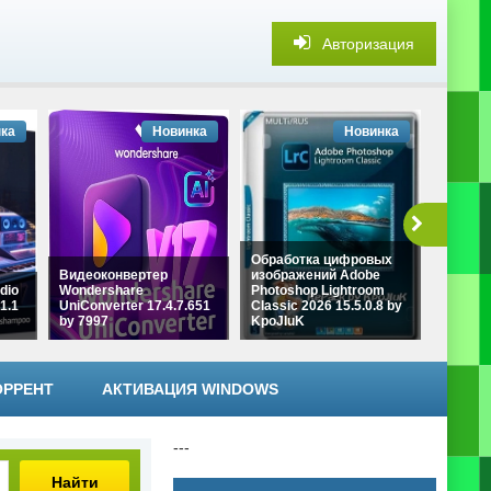
Авторизация
ка
Новинка
Новинка
Обработка цифровых
Видеоконвертер
изображений Adobe
dio
Wondershare
Photoshop Lightroom
1.1
UniConverter 17.4.7.651
Classic 2026 15.5.0.8 by
Topaz G
by 7997
KpoJIuK
KpoJIu
ОРРЕНТ
АКТИВАЦИЯ WINDOWS
---
Найти