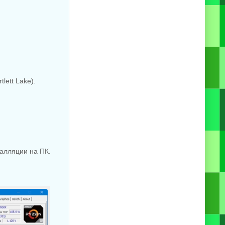
lett Lake).
алляции на ПК.