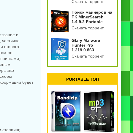
Скачать торрент
Поиск майнеров на
ПК MinerSearch
1.4.9.2 Portable
Скачать торрент
азвание и
Glary Malware
, частично
Hunter Pro
и второго
1.219.0.863
тем же
Скачать торрент
еппингами,
азным
 крышке
 слоем
PORTABLE ТОП
нформации будет
 степпинг,