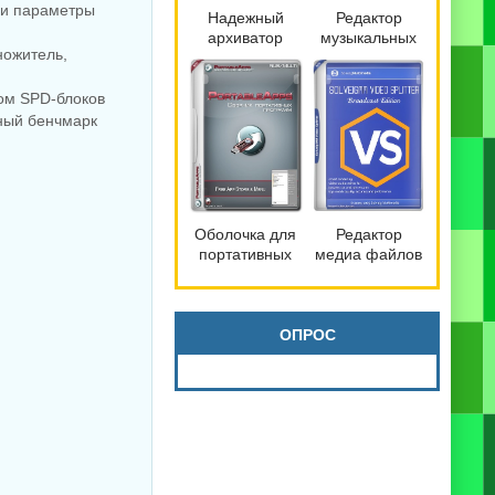
 и параметры
Надежный
Редактор
архиватор
музыкальных
ножитель,
файлов
файлов
Bandizip 7.42
mp3DirectCut
Pro by
2.40
ом SPD-блоков
Dodakaedr
ный бенчмарк
Оболочка для
Редактор
портативных
медиа файлов
программ
SolveigMM
PortableApps.com
Video Splitter
Platform 30.3
9.0.2603.20
Broadcast
ОПРОС
Edition