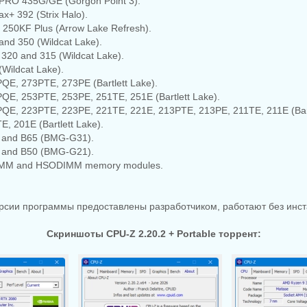
/PRO 435G/GE (Gorgon Point 3).
x+ 392 (Strix Halo).
 5 250KF Plus (Arrow Lake Refresh).
 and 350 (Wildcat Lake).
, 320 and 315 (Wildcat Lake).
 (Wildcat Lake).
3PQE, 273PTE, 273PE (Bartlett Lake).
3PQE, 253PTE, 253PE, 251TE, 251E (Bartlett Lake).
3PQE, 223PTE, 223PE, 221TE, 221E, 213PTE, 213PE, 211TE, 211E (Bart
TE, 201E (Bartlett Lake).
70 and B65 (BMG-G31).
60 and B50 (BMG-G21).
DIMM and HSODIMM memory modules.
ерсии программы предоставлены разработчиком, работают без инст
Скриншоты CPU-Z 2.20.2 + Portable торрент: