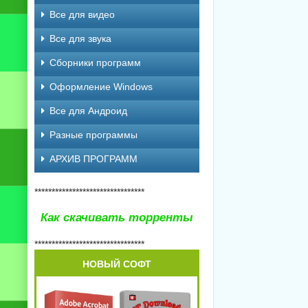
Все для видео
Все для звука
Сборники программ
Оформление Windows
Все для Андроид
Разные программы
АРХИВ ПРОГРАММ
********************************
Как скачивать торренты
********************************
НОВЫЙ СОФТ