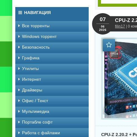
НАВИГАЦИЯ
07
CPU-Z 2.2
Все торренты
filin17
| 0 ко
06
2026
Windows торрент
Безопасность
Графика
Утилиты
Интернет
Драйверы
Офис / Текст
Мультимедиа
Портабле софт
Работа с файлами
CPU-Z 2.20.2 + P