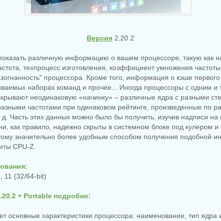
Версия
2.20.2
показать различную информацию о вашем процессоре, такую как н
астота, техпроцесс изготовления, коэффициент умножения частоты
зогнанность" процессора. Кроме того, информация о кэше первого 
ваемых наборах команд и прочее... Иногда процессоры с одним и 
крывают неодинаковую «начинку» – различные ядра с разными ст
разными частотами при одинаковом рейтинге, произведенные по р
. д. Часть этих данных можно было бы получить, изучив надписи на
ни, как правило, надежно скрыты в системном блоке под кулером и
тому значительно более удобным способом получения подобной и
иты CPU-Z.
ования:
, 11 (32/64-bit)
.20.2 + Portable подробно:
ет основные характеристики процессора: наименование, тип ядра и