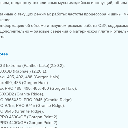
зъем, поддержку тех или иных мультимедийных инструкций, объем
данные о текущих режимах работы: частоты процессора и шины, м
жение
 информацию об объеме и текущем режиме работы ОЗУ, содержим
 Дополнительно – базовые сведения о материнской плате и отдель
ти.
otes
---------------------------------------
 G3 Extreme (Panther Lake)(2.20.2).
00X3D (Raphael) (2.20.1).
x+ 495, 492, 488 (Gorgon Halo).
x 490, 485 (Gorgon Halo).
ax PRO 495, 490, 485, 480 (Gorgon Halo).
50X3D2 (Granite Ridge).
O 9965X3D, PRO 9945 (Granite Ridge).
O 9755, PRO 9745 (Granite Ridge).
O 9645 (Granite Ridge).
/PRO 450G/GE (Gorgon Point 2).
/PRO 440G/GE (Gorgon Point 2).