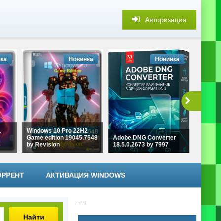
Авторизация
ка
Новинка
Новинка
1
Windows 10 Pro 22H2
Game edition 19045.7548
Adobe DNG Converter
Aiarty 
by Revision
18.5.0.2673 by 7997
3.13 by
ОРРЕНТ
АКТИВАЦИЯ WINDOWS
---
Найти