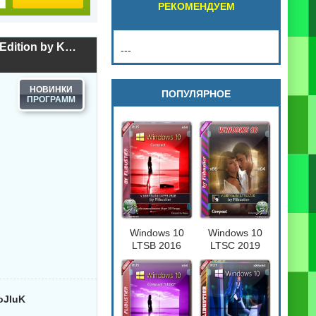
РЕКОМЕНДУЕМ
Разбивка жесткого диска Macrorit Partition Expert 8.9.2 Technician Edition by KpoJIuK
---
НОВИНКИ
ПОПУЛЯРНОЕ
Windows 10
Windows 10
LTSB 2016
LTSC 2019
Compact
Compact
[17763.720] 32-
64бит
poJIuK