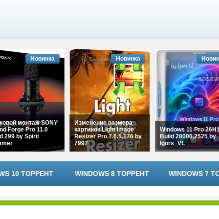
Новинка
Новинка
Новин
ковой монтаж SONY
Изменение размера
nd Forge Pro 11.0
картинок Light Image
Windows 11 Pro 26H
d 299 by Spirit
Resizer Pro 7.6.5.176 by
Build 28000.2525 by
mmer
7997
Igors_VL
WS 10 ТОРРЕНТ
WINDOWS 8 ТОРРЕНТ
WINDOWS 7 Т