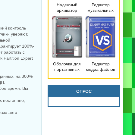
Надежный
Редактор
архиватор
музыкальных
файлов
файлов
Bandizip 7.42
mp3DirectCut
Pro by
2.40
бкий контроль
Dodakaedr
тчики уверяют,
льной
арантирует 100%-
т работать с
 Partition Expert
Оболочка для
Редактор
портативных
медиа файлов
программ
SolveigMM
данных, на 300%
PortableApps.com
Video Splitter
ЦП.
Platform 30.3
9.0.2603.20
бое время. Вы
Broadcast
ОПРОС
Edition
х постоянно,
азе авто-