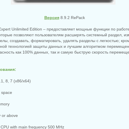
Версия
8.9.2 RePack
n Expert Unlimited Edition – предоставляет мощные функции по рабо
которые позволяют пользователям расширять системный раздел, и
лы, создавать, форматировать, удалять разделы с легкостью; кром
ьной технологией защиты данных и лучшим алгоритмом перемещен
асность как 100% данных, так и самую быструю скорость перемещ
ования:
1, 8, 7 (x86/x64)
e space
emory
y or above
e CPU with main frequency 500 MHz