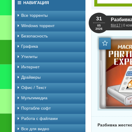
НАВИГАЦИЯ
Все торренты
31
Windows торрент
filin17
| 0 ко
05
2026
Безопасность
Графика
Утилиты
Интернет
Драйверы
Офис / Текст
Мультимедиа
Портабле софт
Работа с файлами
Разбивка жестког
Все для видео