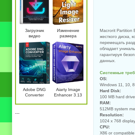
Загрузчик
Изменение
Macrorit Partitio
видео
размера
жесткого диска, 
Kinescope
картинок Light
перемещать разде
Downloader
Image Resizer
обладает уникал
Video + 2.3.1
Pro 7.6.5.176
гарантируя безоп
by 7997
данных.
Системные треб
OS:
Windows 11, 10, 8.
Adobe DNG
Aiarty Image
Hard Disk:
Converter
Enhancer 3.13
100 MB hard driv
18.5.0.2673 by
by 7997
RAM:
7997
512MB system m
---
Resolution:
1024 x 768 displa
CPU:
X86 or compatibl