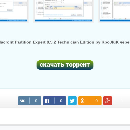
crorit Partition Expert 8.9.2 Technician Edition by KpoJIuK чер
(cкачиваний: 91)