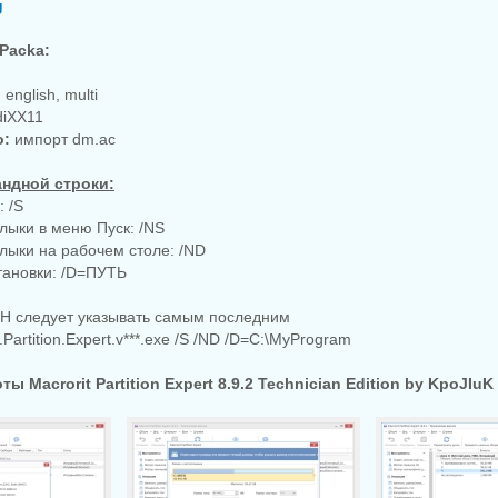
g
Packa:
english, multi
iXX11
о:
импорт dm.ac
ндной строки:
: /S
рлыки в меню Пуск: /NS
рлыки на рабочем столе: /ND
тановки: /D=ПУТЬ
H следует указывать самым последним
.Partition.Expert.v***.exe /S /ND /D=C:\MyProgram
ы Macrorit Partition Expert 8.9.2 Technician Edition by KpoJIuK