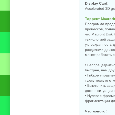
Display Card:
Accelerated 3D g
Торрент Macrorit
Программа предла
процессов, полна
что Macrorit Disk
технологией защ
ую сохранность д
разделами дисков,
может работать 
• Беспрецедентн
быстрее, чем др
• Гибкое управле
также можете отм
• Выключить защ
даже в ситуации 
• Нулевая фрагме
фрагментации ди
Что нового: