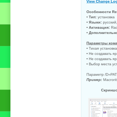
View Change Lo
Особенности Re
•
Тип:
установка
•
Языки:
русский, 
•
Активация:
Rad
•
Дополнительн
Параметры кома
• Тихая установка
• Не создавать я
• Не создавать я
• Выбор места ус
Параметр /D=PAT
Пример:
Macrorit
Скриншот