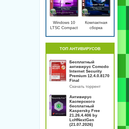
Windows 10
Компактная
LTSC Compact
сборка
[17763.379]
Windows 10
1809 Compact
4in2
[17763.379]
ТОП АНТИВИРУСОВ
Бесплатный
антивирус Comodo
Internet Security
Premium 12.4.0.8170
Final
Скачать торрент
Антивирус
Касперского
бесплатный
Kaspersky Free
21.26.4.406 by
LcHNextGen
(21.07.2026)