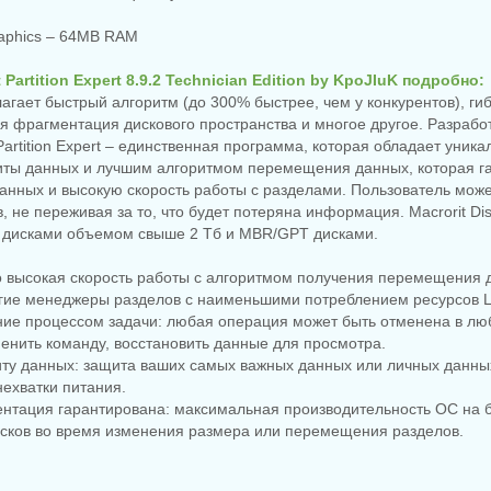
raphics – 64MB RAM
 Partition Expert 8.9.2 Technician Edition by KpoJIuK подробно:
гает быстрый алгоритм (до 300% быстрее, чем у конкурентов), ги
я фрагментация дискового пространства и многое другое. Разрабо
 Partition Expert – единственная программа, которая обладает уника
иты данных и лучшим алгоритмом перемещения данных, которая г
анных и высокую скорость работы с разделами. Пользователь може
 не переживая за то, что будет потеряна информация. Macrorit Disk
с дисками объемом свыше 2 Тб и MBR/GPT дисками.
о высокая скорость работы с алгоритмом получения перемещения 
угие менеджеры разделов с наименьшими потреблением ресурсов 
ние процессом задачи: любая операция может быть отменена в лю
енить команду, восстановить данные для просмотра.
иту данных: защита ваших самых важных данных или личных данны
нехватки питания.
нтация гарантирована: максимальная производительность ОС на б
сков во время изменения размера или перемещения разделов.