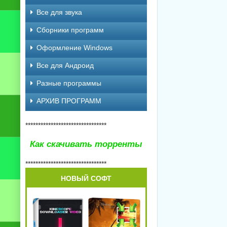
Все для звука
Сборники программ
Оформление Windows
Все для Андроид
Разные программы
АРХИВ ПРОГРАММ
********************************
Как скачивать торренты
********************************
НОВЫЙ СОФТ