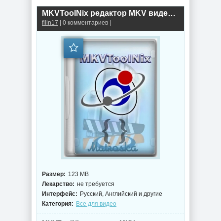
MKVToolNix редактор MKV видеофайлов 100.0 + Portable
filin17
| 0 комментариев |
Размер:
123 MB
Лекарство:
не требуется
Интерфейс:
Русский, Английский и другие
Категория:
Все для видео