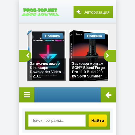
Авторизация
Новинка
Новинка
Но
Изменение
Загрузчик видео
Звуковой монтаж
размера ка
Kinescope
SONY Sound Forge
Light Image
Downloader Video
Pro 11.0 Build 299
Resizer Pro
+ 2.3.1
by Spirit Summer
7.6.5.176 b
Найти