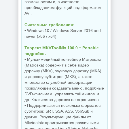
возможностям и, в частности,
преобладанием функций над форматом
AVI.
Системные требования:
• Windows 10 / Windows Server 2016 and
newer (x86 / x64)
Торрент MKVToolNix 100.0 + Portable
подробно:
• Мультимедийный контейнер Матрешка
(Matroska) содержит в себе видео
дорожку (MKV), звуковую дорожку (MKA)
и дорожку субтитров (MKS), а также
множество служебной информации,
позволяющей создавать меню, подобные
DVD-фильмам, управлять таймингом и
др. Количество дорожек не ограничено.
• Поддерживаются несколько форматов
субтитров: SRT, SSA, ASS, VobSub и
другие. Результирующие файлы от
Mkvtoolnix проигрываются различными
медиа плеерами Linux/Unix и Matroska