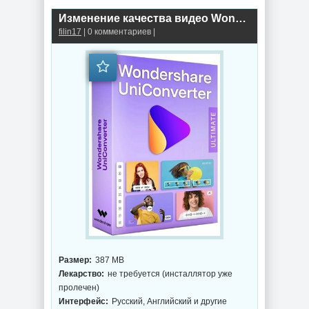
Изменение качества видео Wondershare UniConverter 16.4.7.227 by elchupacabra
filin17
| 0 комментариев |
Размер:
387 MB
Лекарство:
не требуется (инсталлятор уже
пролечен)
Интерфейс:
Русский, Английский и другие