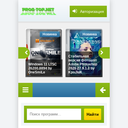
Авторизация
Новинка
Новинка
Но
Редактиро
видео
Стабильная
разрешения
версия фотошоп
выше Adob
Windows 11 LTSC
Adobe Photoshop
Premiere 2
26200.8894 by
2026 27.9.1.1 by
26.3.2.2 by
OneSmiLe
KpoJIuK
KpoJIuK
Найти