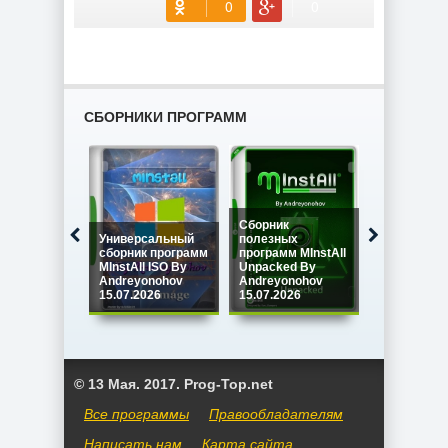
СБОРНИКИ ПРОГРАММ
Сборник
Универсальный
полезных
Сборник
сборник программ
программ MInstAll
программ M
MInstAll ISO By
Unpacked By
SPECIAL IS
Andreyonohov
Andreyonohov
Andreyono
15.07.2026
15.07.2026
15.07.2026
© 13 Мая. 2017. Prog-Top.net
Все программы
Правообладателям
Написать нам
Карта сайта