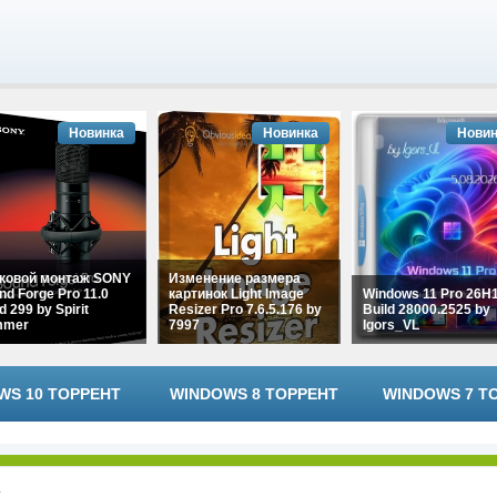
Новинка
Новинка
Новин
ковой монтаж SONY
Изменение размера
nd Forge Pro 11.0
картинок Light Image
Windows 11 Pro 26H
d 299 by Spirit
Resizer Pro 7.6.5.176 by
Build 28000.2525 by
mmer
7997
Igors_VL
WS 10 ТОРРЕНТ
WINDOWS 8 ТОРРЕНТ
WINDOWS 7 Т