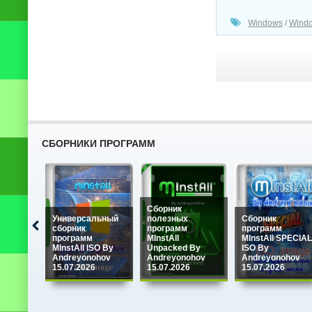
Windows
/
Windo
СБОРНИКИ ПРОГРАММ
Сборник
Универсальный
полезных
Сборник
сборник
программ
программ
программ
MInstAll
MInstAll SPECIAL
MInstAll ISO By
Unpacked By
ISO By
Andreyonohov
Andreyonohov
Andreyonohov
15.07.2026
15.07.2026
15.07.2026