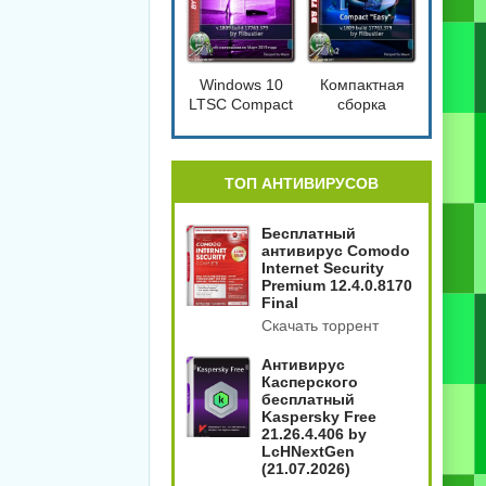
Windows 10
Компактная
LTSC Compact
сборка
[17763.379]
Windows 10
1809 Compact
4in2
[17763.379]
ТОП АНТИВИРУСОВ
Бесплатный
антивирус Comodo
Internet Security
Premium 12.4.0.8170
Final
Скачать торрент
Антивирус
Касперского
бесплатный
Kaspersky Free
21.26.4.406 by
LcHNextGen
(21.07.2026)