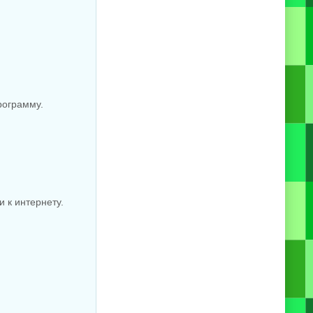
рограмму.
 к интернету.