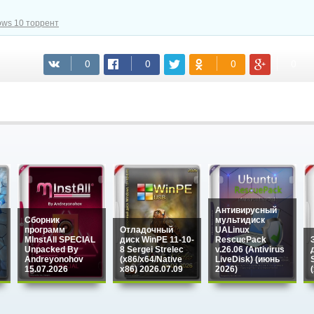
ws 10 торрент
(cкачиваний: 491)
Антивирусный
Сборник
мультидиск
программ
Отладочный
UALinux
MInstAll SPECIAL
диск WinPE 11-10-
RescuePack
Unpacked By
8 Sergei Strelec
v.26.06 (Antivirus
Andreyonohov
(x86/x64/Native
LiveDisk) (июнь
15.07.2026
x86) 2026.07.09
2026)