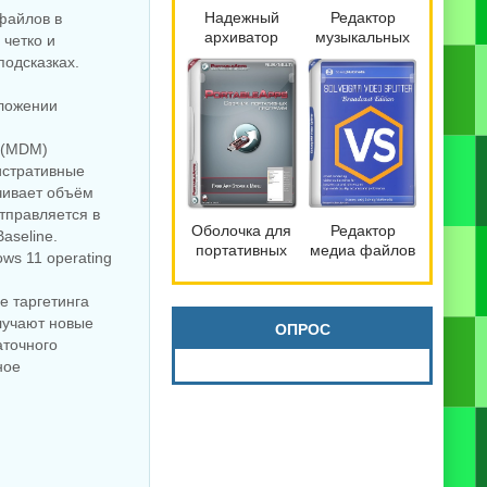
Надежный
Редактор
файлов в
архиватор
музыкальных
 четко и
файлов
файлов
одсказках.
Bandizip 7.42
mp3DirectCut
Pro by
2.40
иложении
Dodakaedr
 (MDM)
истративные
чивает объём
тправляется в
Оболочка для
Редактор
Baseline.
портативных
медиа файлов
ws 11 operating
программ
SolveigMM
PortableApps.com
Video Splitter
е таргетинга
Platform 30.3
9.0.2603.20
олучают новые
Broadcast
ОПРОС
аточного
Edition
ное