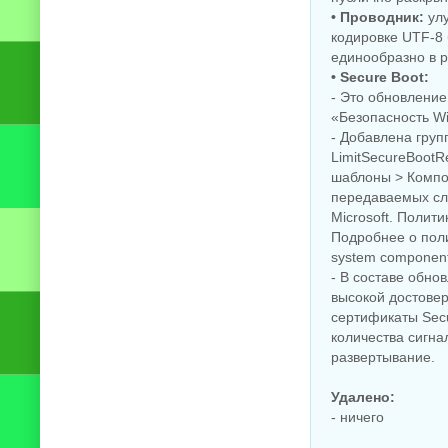
• Проводник:
улу
кодировке UTF-8 
единообразно в 
• Secure Boot:
- Это обновление
«Безопасность W
- Добавлена гру
LimitSecureBootR
шаблоны > Компо
передаваемых слу
Microsoft. Полити
Подробнее о поли
system components
- В составе обно
высокой достовер
сертификаты Secu
количества сигна
развертывание.
Удалено:
- ничего