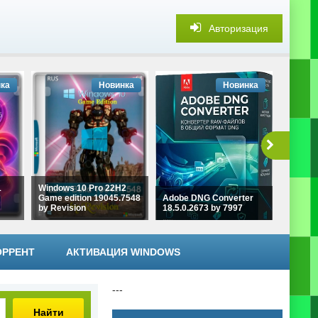
Авторизация
ка
Новинка
Новинка
1
Windows 10 Pro 22H2
Game edition 19045.7548
Adobe DNG Converter
Aiarty 
by Revision
18.5.0.2673 by 7997
3.13 by
ОРРЕНТ
АКТИВАЦИЯ WINDOWS
---
Найти