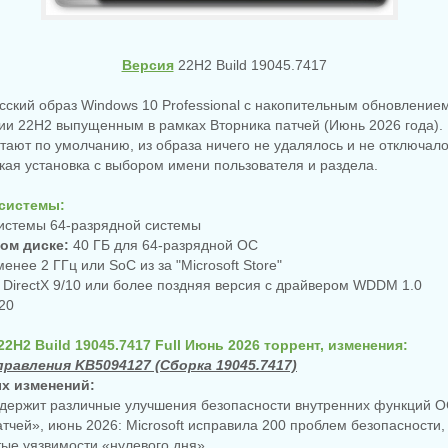
Версия
22H2 Build 19045.7417
сский образ Windows 10 Professional с накопительным обновление
ии 22H2 выпущенным в рамках Вторника патчей (Июнь 2026 года).
ают по умолчанию, из образа ничего не удалялось и не отключало
ая установка с выбором имени пользователя и раздела.
системы:
истемы 64-разрядной системы
ком диске:
40 ГБ для 64-разрядной ОС
енее 2 ГГц или SoC из за "Microsoft Store"
DirectX 9/10 или более поздняя версия с драйвером WDDM 1.0
20
22H2 Build 19045.7417 Full Июнь 2026 торрент, изменения:
правления KB5094127 (Сборка 19045.7417)
х изменений:
держит различные улучшения безопасности внутренних функций О
атчей», июнь 2026: Microsoft исправила 200 проблем безопасности,
тые уязвимости «нулевого дня»