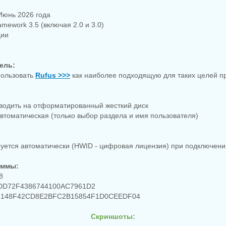
Июнь 2026 года
amework 3.5 (включая 2.0 и 3.0)
ции
ель:
пользовать
Rufus >>>
как наиболее подходящую для таких целей п
зводить на отформатированный жесткий диск
автоматическая (только выбор раздела и имя пользователя)
руется автоматически (HWID - цифровая лицензия) при подключении
уммы:
8
DD72F4386744100AC7961D2
148F42CD8E2BFC2B15854F1D0CEEDF04
Скриншоты: