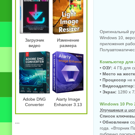
Оригинальный ру
Windows 10, верс
Загрузчик
Изменение
приложения работ
видео
размера
Полуавтоматическ
Kinescope
картинок Light
Downloader
Image Resizer
Video + 2.3.1
Pro 7.6.5.176
Компьютер для 
by 7997
• ОЗУ:
4 ГБ для с
• Место на жест
• Процессор
не м
• Видеоадаптер:
• Экран:
1280 x 7
Adobe DNG
Aiarty Image
Windows 10 Pro 
Converter
Enhancer 3.13
18.5.0.2673 by
by 7997
Улучшения и ис
7997
Список ключевы
• Обновление
со
---
года. «Вторник П
публично раскры