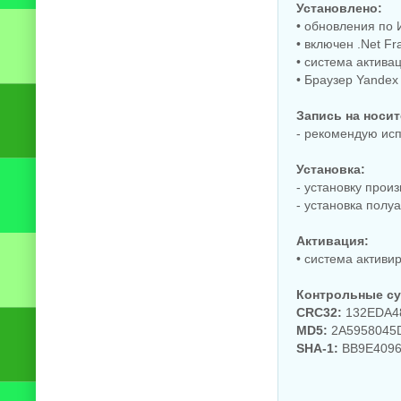
Установлено:
• обновления по 
• включен .Net Fr
• система актива
• Браузер Yandex
Запись на носит
- рекомендую ис
Установка:
- установку прои
- установка полу
Активация:
• система активи
Контрольные с
CRC32:
132EDA4
MD5:
2A5958045
SHA-1:
BB9E4096