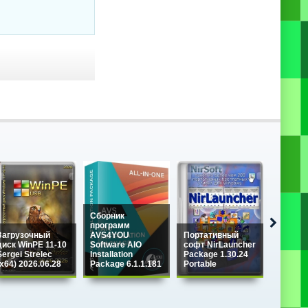
Сборник
программ
Загрузочный
AVS4YOU
Портативный
диск WinPE 11-10
Software AIO
софт NirLauncher
Sergei Strelec
Installation
Package 1.30.24
NHV Bo
(x64) 2026.06.28
Package 6.1.1.181
Portable
v2100 