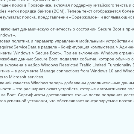
чшен поиск в Проводнике, включая поддержку китайского текста и 
без метки порядка байтов (BOM). Теперь текст отображается более
результатах поиска, представлении «Содержимое» и всплывающих п
 включает динамическую отчетность о состоянии Secure Boot в пр
indows».
пповая политика и параметр управления мобильными устройствами
equiredServiceData в разделе «Конфигурация компьютера > Админ
ненты Windows > Secure Boot». При ее включении Windows ограни
жебных данных Secure Boot, подавляя событие, которое обычно о
ка включена в набор Windows Restricted Traffic Limited Functionality 
тике – в документе Manage connections from Windows 10 and Windo
 to Microsoft services.
влений качества Windows теперь добавлены дополнительные данны
ности – это расширяет охват устройств, которые автоматически п
re Boot. Сертификаты доставляются только после получения дост
лов успешной установки, что обеспечивает контролируемое поэтап