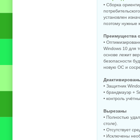
• Сборка ориенти
потребительского
установлен изнач
поэтому нужные 
Преимущества 
• Оптимизированн
Windows 10 для т
основе лежит ве
безопасности буд
новую ОС и сосре
Деактивирован
• Защитник Windo
• брандмауэр + S
• контроль учётн
Вырезаны
• Полностью удал
столе).
• Отсутствует ср
• Исключены нео