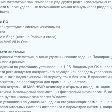
ание математических символов и ряд других редко используемых к
ости многие удалённые возможности можно вернуть через раздел 
dows».
е ПО
(присутствуют в системе изначально)
кса.
re и Edge (тоже на Рабочем столе).
р MAS All-in-One.
ости системы:
окращена телеметрия, а также удалены лишние задания Планировщи
оновом режиме.
подкачки по умолчанию установлен на 1 ГБ. Владельцам ПК с неб
ти рекомендуется настроить его вручную или передать управлени
ожна как с подключением к Интернету, так и без него. В процессе и
олнительная перезагрузка для применения настроек.
ючён актуальный MAS HWID-активатор с открытым исходным кодом.
лючена. Классический просмотрщик фотографий активирован. В ка
ользуется классическая версия Windows.
e не установлен по умолчанию, однако его установщик размещён на 
дополнительных настроек интерфейса и параметров системы, напр
тва использования.