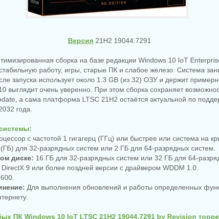
Версия
21H2 19044.7291
тимизированная сборка на базе редакции Windows 10 IoT Enterpris
стабильную работу, игры, старые ПК и слабое железо. Система зан
осле запуска использует около 1.3 GB (из 32) ОЗУ и держит примерн
10 выглядит очень уверенно. При этом сборка сохраняет возможно
pdate, а сама платформа LTSC 21H2 остаётся актуальной по подде
2032 года.
системы:
цессор с частотой 1 гигагерц (ГГц) или быстрее или система на к
 (ГБ) для 32-разрядных систем или 2 ГБ для 64-разрядных систем.
ком диске:
16 ГБ для 32-разрядных систем или 32 ГБ для 64-разря
DirectX 9 или более поздней версии с драйвером WDDM 1.0.
 600.
инение:
Для выполнения обновлений и работы определенных функ
тернету.
ых ПК Windows 10 IoT LTSC 21H2 19044.7291 by Revision торре