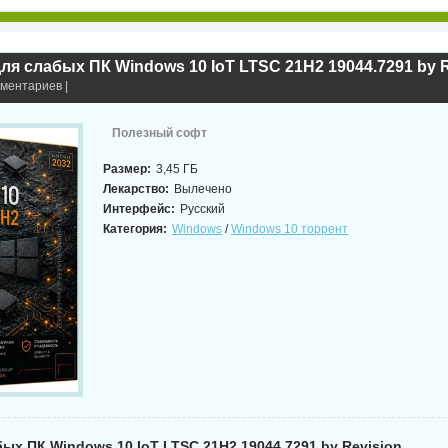
ля слабых ПК Windows 10 IoT LTSC 21H2 19044.7291 by R
мментариев |
Полезный софт
Размер:
3,45 ГБ
Лекарство:
Вылечено
Интерфейс:
Русский
Категория:
Windows
/
Windows 10 торрент
ых ПК Windows 10 IoT LTSC 21H2 19044.7291 by Revision