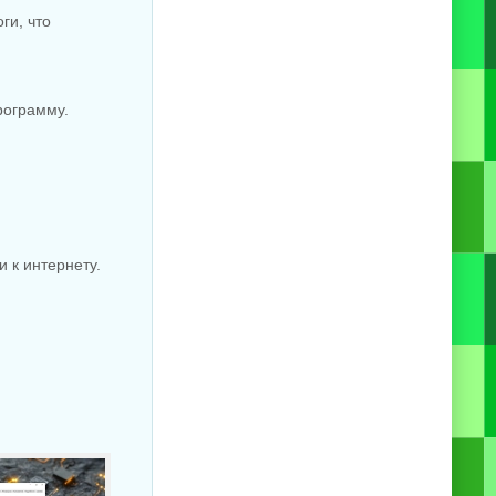
ги, что
рограмму.
 к интернету.