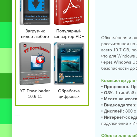
Загрузчик
Популярный
видео любого
конвертер PDF
Облегчённая и оп
разрешения 4K
Adobe Acrobat
рассчитанная на 
Downloader
Pro
всего 10.7 GB, п
6.5.8
2026.001.21779
что для Windows 
by 7997
через Windows U
безопасности до 
Компьютер для 
• Процессор:
Про
YT Downloader
Обработка
• ОЗУ:
1 гигабайт
10.6.11
цифровых
• Место на жест
изображений
• Видеоадаптер:
Adobe
• Дисплей:
800 x
Photoshop
---
• Интернет-соед
Lightroom
подключение к Ин
Classic 2026
15.5.0.8 by
KpoJIuK
Сборка для слаб