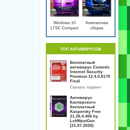
Windows 10
Компактная
LTSC Compact
сборка
[17763.379]
Windows 10
1809 Compact
4in2
[17763.379]
ТОП АНТИВИРУСОВ
Бесплатный
антивирус Comodo
Internet Security
Premium 12.4.0.8170
Final
Скачать торрент
Антивирус
Касперского
бесплатный
Kaspersky Free
21.26.4.406 by
LcHNextGen
(21.07.2026)