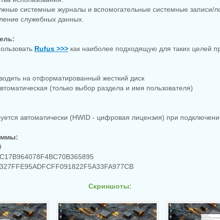
ужные системные журналы и вспомогательные системные записи/ло
ление служебных данных.
ель:
пользовать
Rufus >>>
как наиболее подходящую для таких целей п
зводить на отформатированный жесткий диск
автоматическая (только выбор раздела и имя пользователя)
руется автоматически (HWID - цифровая лицензия) при подключении
уммы:
9
C17B964078F4BC70B365895
327FFE95ADFCFF091822F5A33FA977CB
Скриншоты: