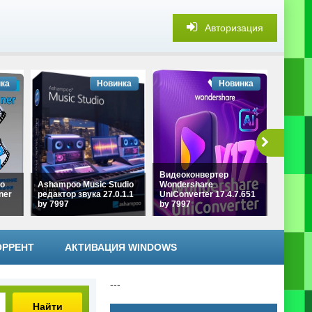
Авторизация
ка
Новинка
Новинка
Обрабо
Видеоконвертер
изобра
о
Ashampoo Music Studio
Wondershare
Photos
ner
редактор звука 27.0.1.1
UniConverter 17.4.7.651
Classic
by 7997
by 7997
KpoJIu
ОРРЕНТ
АКТИВАЦИЯ WINDOWS
---
Найти