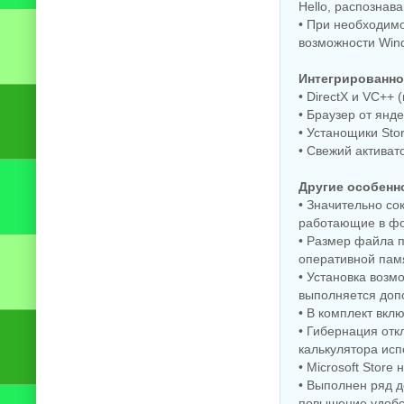
Hello, распознав
• При необходим
возможности Win
Интегрированно
• DirectX и VC++ 
• Браузер от янде
• Устанощики Sto
• Свежий активато
Другие особенн
• Значительно с
работающие в ф
• Размер файла 
оперативной памя
• Установка возм
выполняется доп
• В комплект вкл
• Гибернация отк
калькулятора исп
• Microsoft Stor
• Выполнен ряд 
повышение удобс