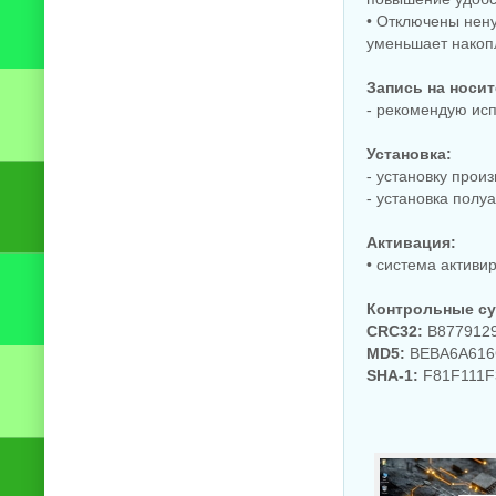
• Отключены нен
уменьшает накоп
Запись на носит
- рекомендую ис
Установка:
- установку прои
- установка полу
Активация:
• система активи
Контрольные с
CRC32:
B877912
MD5:
BEBA6A616
SHA-1:
F81F111F