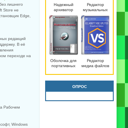
 без лишнего
Надежный
Редактор
архиватор
музыкальных
t Store не
файлов
файлов
установщик Edge,
Bandizip 7.42
mp3DirectCut
Pro by
2.40
Dodakaedr
сных редакций
ддержку. В её
овления
ором переходе на
Оболочка для
Редактор
портативных
медиа файлов
программ
SolveigMM
PortableApps.com
Video Splitter
Platform 30.3
9.0.2603.20
Broadcast
ОПРОС
Edition
на Рабочем
ософт, Windows