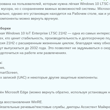
рована на пользователей, которым нужна лёгкая Windows 10 LTSC
 мусора, но с сохранением важных возможностей системы. Microsof
ально, однако его установщик находится на Рабочем столе, как и 
компоненты можно вернуть вручную.
сборки
ая Windows 10 IoT Enterprise LTSC 21H2 — одна из самых интере
ех, кто ценит стабильность, производительность и долгосрочную по
рсия 21H2 с расширенным жизненным циклом, благодаря чему обн
ут выпускаться до 2032 года. Это позволяет не задумываться о ск
доточиться на работе или развлечениях.
ы:
ws,
martScreen,
ых записей (UAC) и некоторые другие защитные компоненты.
ён Microsoft Edge (можно вернуть обратно, используя установщик 
еда восстановления WinRE.
бязательные речевые/текстовые службы, дикторы Ассистент Майкр