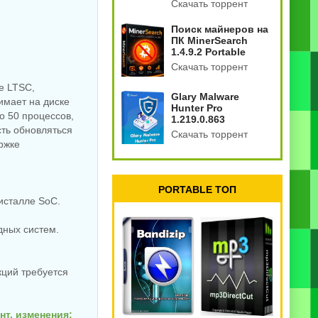
Скачать торрент
Поиск майнеров на
ПК MinerSearch
1.4.9.2 Portable
Скачать торрент
e LTSC,
Glary Malware
имает на диске
Hunter Pro
о 50 процессов,
1.219.0.863
сть обновляться
Скачать торрент
ржке
PORTABLE ТОП
ристалле SoC.
дных систем.
ций требуется
нт, изменения: