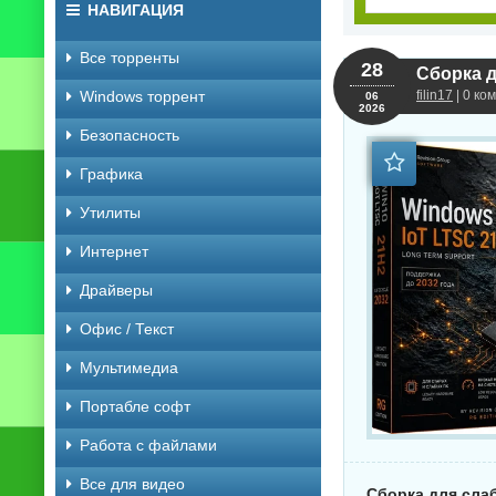
НАВИГАЦИЯ
Все торренты
28
Сборка д
Windows торрент
filin17
| 0 ко
06
2026
Безопасность
Графика
Утилиты
Интернет
Драйверы
Офис / Текст
Мультимедиа
Портабле софт
Работа с файлами
Все для видео
Сборка для слаб