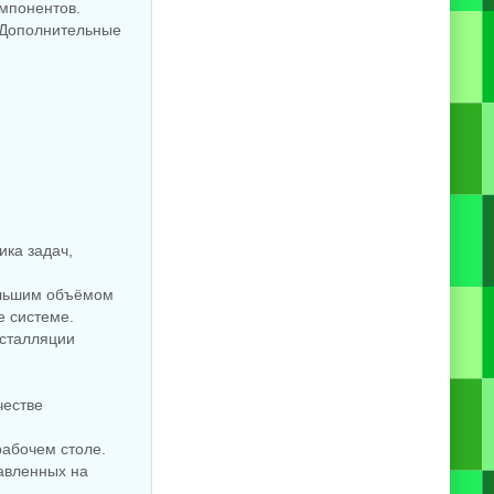
омпонентов.
«Дополнительные
ка задач,
ольшим объёмом
е системе.
нсталляции
честве
рабочем столе.
авленных на