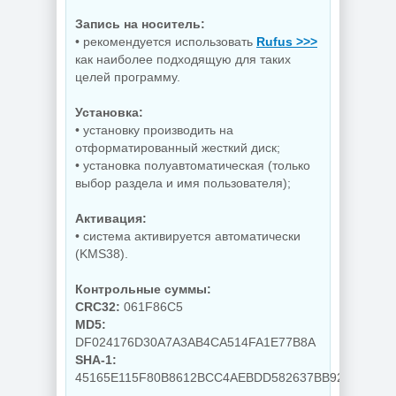
Запись на носитель:
• рекомендуется использовать
Rufus >>>
как наиболее подходящую для таких
целей программу.
Установка:
• установку производить на
отформатированный жесткий диск;
• установка полуавтоматическая (только
выбор раздела и имя пользователя);
Активация:
• система активируется автоматически
(KMS38).
Контрольные суммы:
CRC32:
061F86C5
MD5:
DF024176D30A7A3AB4CA514FA1E77B8A
SHA-1:
45165E115F80B8612BCC4AEBDD582637BB92262E