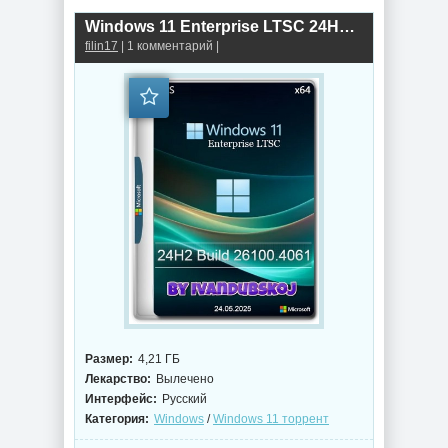
Windows 11 Enterprise LTSC 24Н2 Build 26100.4061 by ivandubskoj
filin17
| 1 комментарий |
Размер:
4,21 ГБ
Лекарство:
Вылечено
Интерфейс:
Русский
Категория:
Windows
/
Windows 11 торрент