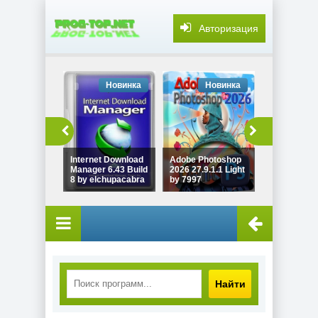
Авторизация
Новинка
Новинка
Но
XMedia Rec
коррекция 
Internet Download
Adobe Photoshop
конвертиро
Manager 6.43 Build
2026 27.9.1.1 Light
видео 3.6.3.
8 by elchupacabra
by 7997
Portable
Найти