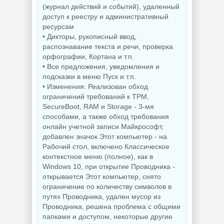
(журнал действий и событий), удаленный
доступ к реестру и административный
ресурсам
• Дикторы, рукописный ввод,
распознавание текста и речи, проверка
орфографии, Кортана и т.п.
• Все предложения, уведомления и
подсказки в меню Пуск и т.п.
• Изменения: Реализован обход
ограничений требований к TPM,
SecureBoot, RAM и Storage - 3-мя
способами, а также обход требования
онлайн учетной записи Майкрософт,
добавлен значок Этот компьютер - на
Рабочий стол, включено Классическое
контекстное меню (полное), как в
Windows 10, при открытие Проводника -
открывается Этот компьютер, снято
ограничение по количеству символов в
путях Проводника, удален мусор из
Проводника, решена проблема с общими
папками и доступом, некоторые другие