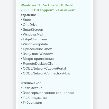
Windows 11 Pro Lite 26H1 Build
28000.2113 торрент, изменения:
Удалено:
• Store
• OneDrive
• SmartScreen
• WindowsMail
• EdgeChromium
• WindowsUpdate
• Приложение Xbox
• Защитник Windows
• Метро приложения
• RemoteDesktopClient
• OOBENetworkCaptivePortal
• OOBENetworkConnectionFlow
Отключено:
• Телеметрия
• Зарезервированное хранилище
• Файл подкачки
• Гибернация