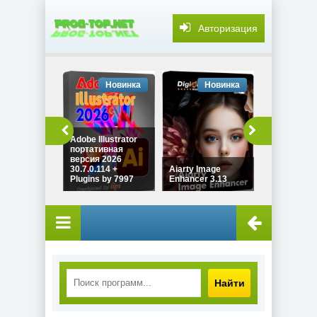
Авторизация
Новинка
Новинка
Но
Adobe Illustrator
портативная
Безопасно
версия 2026
личных да
30.7.0.114 +
Aiarty Image
PrivaZer Pr
Plugins by 7997
Enhancer 3.13
4.0.125 by 
Найти