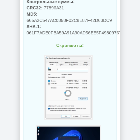
Контрольные суммы:
CRC32:
77896A31
MD5:
665A2C547AC0358F02C8E87F42D63DC9
SHA-1:
061F7ADE0FBA59A91A90AD56EE5F49809767C870
Скриншоты: