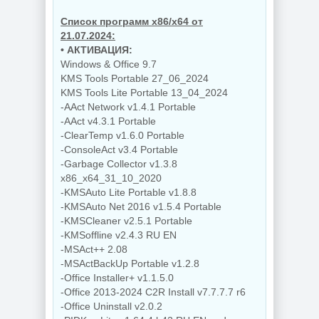
Список программ x86/x64 от
21.07.2024:
• АКТИВАЦИЯ:
Windows & Office 9.7
KMS Tools Portable 27_06_2024
KMS Tools Lite Portable 13_04_2024
-AAct Network v1.4.1 Portable
-AAct v4.3.1 Portable
-ClearTemp v1.6.0 Portable
-ConsoleAct v3.4 Portable
-Garbage Collector v1.3.8
x86_x64_31_10_2020
-KMSAuto Lite Portable v1.8.8
-KMSAuto Net 2016 v1.5.4 Portable
-KMSCleaner v2.5.1 Portable
-KMSoffline v2.4.3 RU EN
-MSAct++ 2.08
-MSActBackUp Portable v1.2.8
-Office Installer+ v1.1.5.0
-Office 2013-2024 C2R Install v7.7.7.7 r6
-Office Uninstall v2.0.2