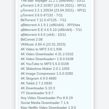
The Bat! Voyager 11.2.1 (x86/x64) - 10/11
µTorrent 1.8.2.15357 (23.04.2021) - XP/11
µTorrent 2.2.1.25534 (23.04.2021) - XP/11
µTorrent 3.6.0.47132 - 7/11
BitTorrent 7.11.0.47125 - 7/11
qBittorrent 4.1.9.1 (x86/x64) - XP/Vista
qBittorrent E.E 4.6.5.10 (x86/x64) - 7/11
qBittorrent 4.6.5 (x64) - 10/11
BitComet 2.08
VKMusic 4.84.4 (22.01.2023)
4K Video to MP3 3.0.1.936
4K Video Downloader 4.31.2.0102
4K Video Downloader+ 1.8.0.0108
4K YouTube to MP3 5.5.0.0108
4K Slideshow Maker 2.0.1.1055
4K Image Compressor 1.5.0.0280
4K Stogram 4.9.0.4680
4K Tokkit 2.7.2.0930
4K Downloader 5.10.3
YT Downloader 9.9.7
Any Video Downloader Pro 8.8.19
Social Media Downloader 7.1.6
Kigo Netflix Video Downloader 1.9.0