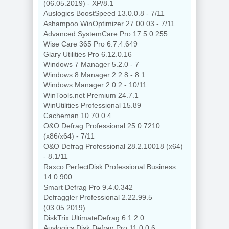
(06.05.2019) - XP/8.1
Auslogics BoostSpeed 13.0.0.8 - 7/11
Ashampoo WinOptimizer 27.00.03 - 7/11
Advanced SystemCare Pro 17.5.0.255
Wise Care 365 Pro 6.7.4.649
Glary Utilities Pro 6.12.0.16
Windows 7 Manager 5.2.0 - 7
Windows 8 Manager 2.2.8 - 8.1
Windows Manager 2.0.2 - 10/11
WinTools.net Premium 24.7.1
WinUtilities Professional 15.89
Cacheman 10.70.0.4
O&O Defrag Professional 25.0.7210
(x86/x64) - 7/11
O&O Defrag Professional 28.2.10018 (x64)
- 8.1/11
Raxco PerfectDisk Professional Business
14.0.900
Smart Defrag Pro 9.4.0.342
Defraggler Professional 2.22.99.5
(03.05.2019)
DiskTrix UltimateDefrag 6.1.2.0
Auslogics Disk Defrag Pro 11.0.0.6