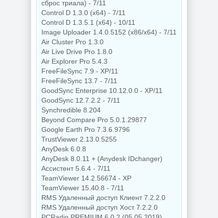
сброс триала) - 7/11
Control D 1.3.0 (x64) - 7/11
Control D 1.3.5.1 (x64) - 10/11
Image Uploader 1.4.0.5152 (x86/x64) - 7/11
Air Cluster Pro 1.3.0
Air Live Drive Pro 1.8.0
Air Explorer Pro 5.4.3
FreeFileSync 7.9 - XP/11
FreeFileSync 13.7 - 7/11
GoodSync Enterprise 10.12.0.0 - XP/11
GoodSync 12.7.2.2 - 7/11
Synchredible 8.204
Beyond Compare Pro 5.0.1.29877
Google Earth Pro 7.3.6.9796
TrustViewer 2.13.0.5255
AnyDesk 6.0.8
AnyDesk 8.0.11 + (Anydesk IDchanger)
Ассистент 5.6.4 - 7/11
TeamViewer 14.2.56674 - XP
TeamViewer 15.40.8 - 7/11
RMS Удаленный доступ Клиент 7.2.2.0
RMS Удаленный доступ Хост 7.2.2.0
PCRadio PREMIUM 6.0.2 (05.05.2019)