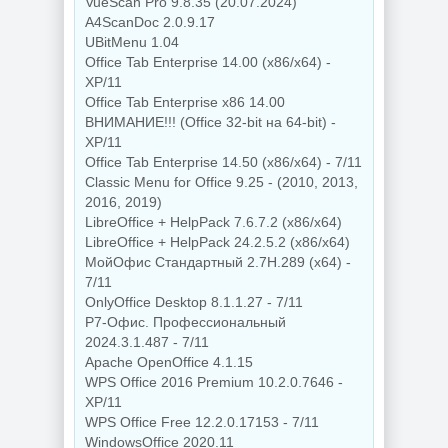
VueScan Pro 9.8.35 (20.07.2024)
A4ScanDoc 2.0.9.17
UBitMenu 1.04
Office Tab Enterprise 14.00 (x86/x64) -
XP/11
Office Tab Enterprise x86 14.00
ВНИМАНИЕ!!! (Office 32-bit на 64-bit) -
XP/11
Office Tab Enterprise 14.50 (x86/x64) - 7/11
Classic Menu for Office 9.25 - (2010, 2013,
2016, 2019)
LibreOffice + HelpPack 7.6.7.2 (x86/x64)
LibreOffice + HelpPack 24.2.5.2 (x86/x64)
МойОфис Стандартный 2.7H.289 (x64) -
7/11
OnlyOffice Desktop 8.1.1.27 - 7/11
Р7-Офис. Профессиональный
2024.3.1.487 - 7/11
Apache OpenOffice 4.1.15
WPS Office 2016 Premium 10.2.0.7646 -
XP/11
WPS Office Free 12.2.0.17153 - 7/11
WindowsOffice 2020.11