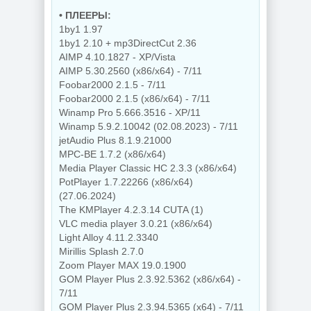
• ПЛЕЕРЫ:
1by1 1.97
1by1 2.10 + mp3DirectCut 2.36
AIMP 4.10.1827 - XP/Vista
AIMP 5.30.2560 (x86/x64) - 7/11
Foobar2000 2.1.5 - 7/11
Foobar2000 2.1.5 (x86/x64) - 7/11
Winamp Pro 5.666.3516 - XP/11
Winamp 5.9.2.10042 (02.08.2023) - 7/11
jetAudio Plus 8.1.9.21000
MPC-BE 1.7.2 (x86/x64)
Media Player Classic HC 2.3.3 (x86/x64)
PotPlayer 1.7.22266 (x86/x64)
(27.06.2024)
The KMPlayer 4.2.3.14 CUTA (1)
VLC media player 3.0.21 (x86/x64)
Light Alloy 4.11.2.3340
Mirillis Splash 2.7.0
Zoom Player MAX 19.0.1900
GOM Player Plus 2.3.92.5362 (x86/x64) -
7/11
GOM Player Plus 2.3.94.5365 (x64) - 7/11