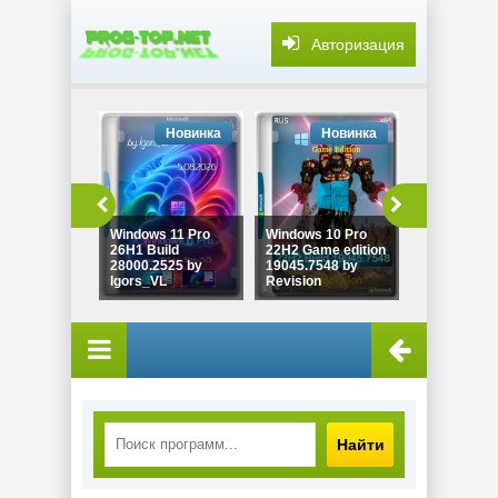
Авторизация
Новинка
Новинка
Но
Windows 11 Pro
Windows 10 Pro
Adobe DNG
26H1 Build
22H2 Game edition
Converter
28000.2525 by
19045.7548 by
18.5.0.2673
Igors_VL
Revision
7997
Найти