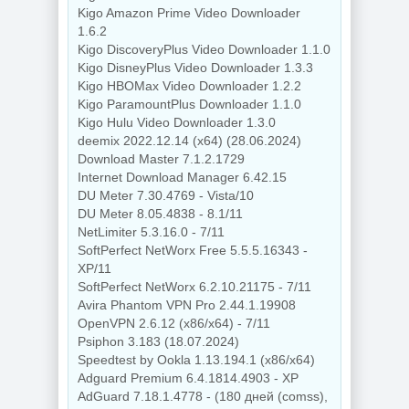
Kigo Amazon Prime Video Downloader
1.6.2
Kigo DiscoveryPlus Video Downloader 1.1.0
Kigo DisneyPlus Video Downloader 1.3.3
Kigo HBOMax Video Downloader 1.2.2
Kigo ParamountPlus Downloader 1.1.0
Kigo Hulu Video Downloader 1.3.0
deemix 2022.12.14 (x64) (28.06.2024)
Download Master 7.1.2.1729
Internet Download Manager 6.42.15
DU Meter 7.30.4769 - Vista/10
DU Meter 8.05.4838 - 8.1/11
NetLimiter 5.3.16.0 - 7/11
SoftPerfect NetWorx Free 5.5.5.16343 -
XP/11
SoftPerfect NetWorx 6.2.10.21175 - 7/11
Avira Phantom VPN Pro 2.44.1.19908
OpenVPN 2.6.12 (x86/x64) - 7/11
Psiphon 3.183 (18.07.2024)
Speedtest by Ookla 1.13.194.1 (x86/x64)
Adguard Premium 6.4.1814.4903 - XP
AdGuard 7.18.1.4778 - (180 дней (comss),